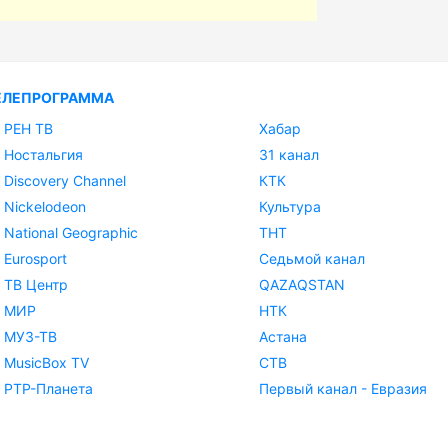
ЕЛЕПРОГРАММА
РЕН ТВ
Хабар
Ностальгия
31 канал
Discovery Channel
КТК
Nickelodeon
Культура
National Geographic
ТНТ
Eurosport
Седьмой канал
ТВ Центр
QAZAQSTAN
МИР
НТК
МУЗ-ТВ
Астана
MusicBox TV
СТВ
РТР-Планета
Первый канал - Евразия