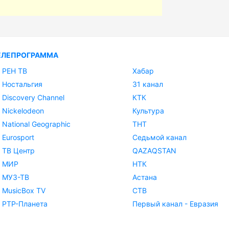
ЕЛЕПРОГРАММА
РЕН ТВ
Хабар
Ностальгия
31 канал
Discovery Channel
КТК
Nickelodeon
Культура
National Geographic
ТНТ
Eurosport
Седьмой канал
ТВ Центр
QAZAQSTAN
МИР
НТК
МУЗ-ТВ
Астана
MusicBox TV
СТВ
РТР-Планета
Первый канал - Евразия