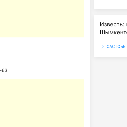
Известь:
Шымкент
САСТОБЕ 
87-63