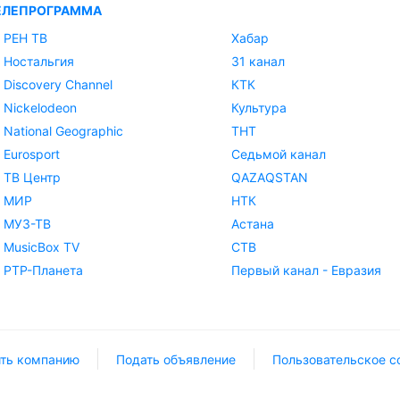
ЕЛЕПРОГРАММА
РЕН ТВ
Хабар
Ностальгия
31 канал
Discovery Channel
КТК
Nickelodeon
Культура
National Geographic
ТНТ
Eurosport
Седьмой канал
ТВ Центр
QAZAQSTAN
МИР
НТК
МУЗ-ТВ
Астана
MusicBox TV
СТВ
РТР-Планета
Первый канал - Евразия
ть компанию
Подать объявление
Пользовательское с