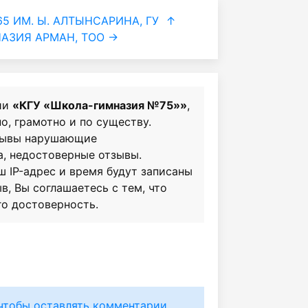
 ИМ. Ы. АЛТЫНСАРИНА, ГУ
↑
АЗИЯ АРМАН, ТОО →
ии
«КГУ «Школа-гимназия №75»»
,
о, грамотно и по существу.
зывы нарушающие
а, недостоверные отзывы.
ш IP-адрес и время будут записаны
в, Вы соглашаетесь с тем, что
го достоверность.
чтобы оставлять комментарии.