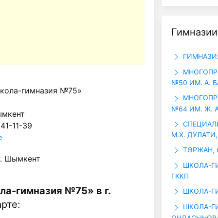
Гимназии
ГИМНАЗИЯ
МНОГОПР
№50 ИМ. А. 
кола-гимназия №75»
МНОГОПР
№64 ИМ. Ж. 
ымкент
СПЕЦИАЛИ
 41-11-39
М.Х. ДУЛАТИ,
е
ТӨРЖАН, 
г. Шымкент
ШКОЛА-ГИ
ГККП
ла-гимназия №75» в г.
ШКОЛА-ГИ
рте:
ШКОЛА-ГИ
ОНДАСЫНОВА