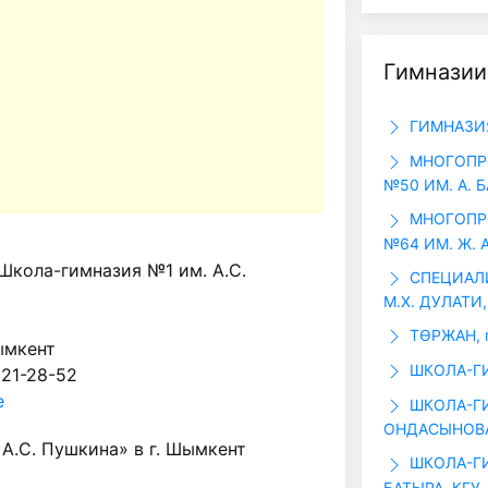
Гимназии
ГИМНАЗИЯ
МНОГОПР
№50 ИМ. А. 
МНОГОПР
№64 ИМ. Ж. 
Школа-гимназия №1 им. А.С.
СПЕЦИАЛИ
М.Х. ДУЛАТИ,
ТӨРЖАН, 
ымкент
ШКОЛА-ГИ
 21-28-52
е
ШКОЛА-ГИ
ОНДАСЫНОВА
А.С. Пушкина» в г. Шымкент
ШКОЛА-ГИ
БАТЫРА, КГУ