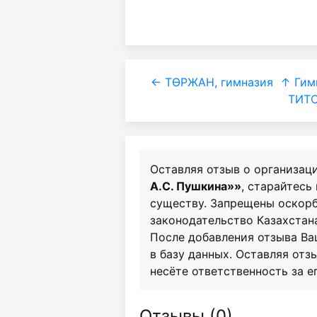
← ТӨРЖАН, гимназия
↑ Гим
ТИТО
Оставляя отзыв о организац
А.С. Пушкина»»
, старайтесь
существу. Запрещены оскор
законодательство Казахстан
После добавления отзыва Ва
в базу данных. Оставляя отзы
несёте ответственность за е
Отзывы (
0
)