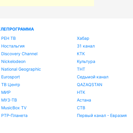
ЕЛЕПРОГРАММА
РЕН ТВ
Хабар
Ностальгия
31 канал
Discovery Channel
КТК
Nickelodeon
Культура
National Geographic
ТНТ
Eurosport
Седьмой канал
ТВ Центр
QAZAQSTAN
МИР
НТК
МУЗ-ТВ
Астана
MusicBox TV
СТВ
РТР-Планета
Первый канал - Евразия