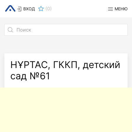
(
0
)
ВХОД
МЕНЮ
НҰРТАС, ГККП, детский
сад №61