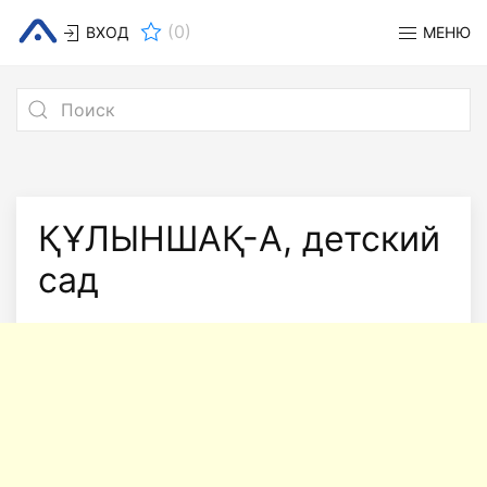
(
0
)
ВХОД
МЕНЮ
ҚҰЛЫНШАҚ-А, детский
сад