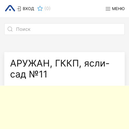
(
0
)
ВХОД
МЕНЮ
АРУЖАН, ГККП, ясли-
сад №11