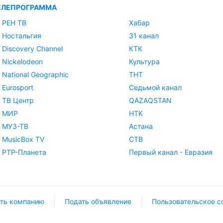
ЕЛЕПРОГРАММА
РЕН ТВ
Хабар
Ностальгия
31 канал
Discovery Channel
КТК
Nickelodeon
Культура
National Geographic
ТНТ
Eurosport
Седьмой канал
ТВ Центр
QAZAQSTAN
МИР
НТК
МУЗ-ТВ
Астана
MusicBox TV
СТВ
РТР-Планета
Первый канал - Евразия
ть компанию
Подать объявление
Пользовательское с