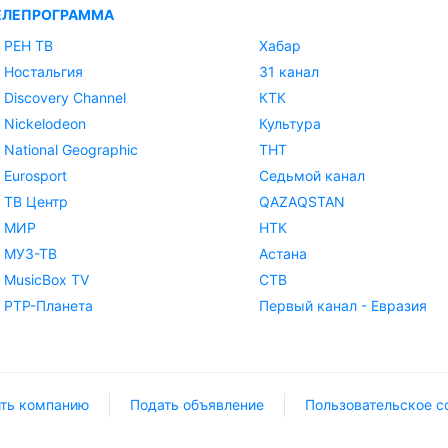
ЕЛЕПРОГРАММА
РЕН ТВ
Хабар
Ностальгия
31 канал
Discovery Channel
КТК
Nickelodeon
Культура
National Geographic
ТНТ
Eurosport
Седьмой канал
ТВ Центр
QAZAQSTAN
МИР
НТК
МУЗ-ТВ
Астана
MusicBox TV
СТВ
РТР-Планета
Первый канал - Евразия
ть компанию
Подать объявление
Пользовательское с