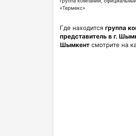
группа компаний, официальный
«Термекс»
Где находится
группа к
представитель в г. Шымк
Шымкент
смотрите на ка