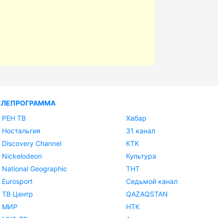
ЕЛЕПРОГРАММА
РЕН ТВ
Хабар
Ностальгия
31 канал
Discovery Channel
КТК
Nickelodeon
Культура
National Geographic
ТНТ
Eurosport
Седьмой канал
ТВ Центр
QAZAQSTAN
МИР
НТК