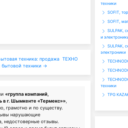
техники
SOFIT, то
SOFIT, ма
SULPAK, с
и электроник
SULPAK, с
электроники
ытовая техника: продажа
ТЕХНО
TECHNODOM
 бытовой техники →
TECHNODO
TECHNODOM
техники
ии
«группа компаний,
TPG KAZAK
 в г. Шымкенте «Термекс»»
,
о, грамотно и по существу.
зывы нарушающие
а, недостоверные отзывы.