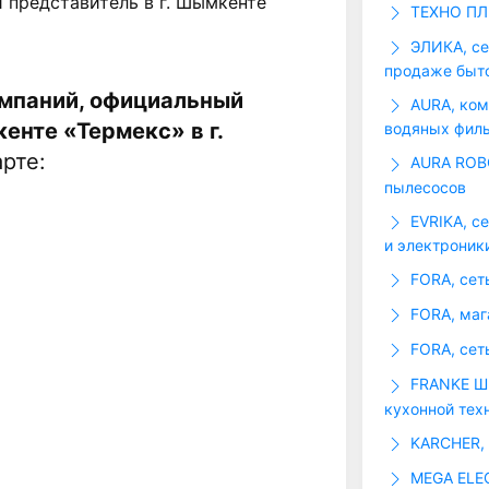
 представитель в г. Шымкенте
ТЕХНО ПЛЮ
ЭЛИКА, се
продаже быто
омпаний, официальный
AURA, ком
енте «Термекс» в г.
водяных фил
рте:
AURA ROBO
пылесосов
EVRIKA, с
и электроник
FORA, сет
FORA, маг
FORA, сет
FRANKE ШЫ
кухонной тех
KARCHER, 
MEGA ELEC