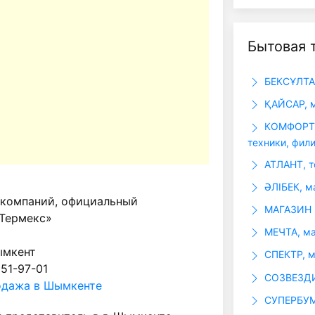
Бытовая 
БЕКСҰЛТАН
ҚАЙСАР, м
КОМФОРТ Т
техники, фил
АТЛАНТ, т
ӘЛІБЕК, м
 компаний, официальный
МАГАЗИН
«Термекс»
МЕЧТА, ма
ымкент
СПЕКТР, м
 51-97-01
СОЗВЕЗДИ
одажа в Шымкенте
СУПЕРБУМ