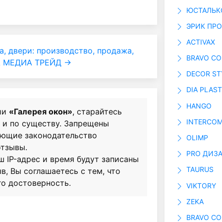
ЮСТАЛЬК
ЭРИК ПР
ACTIVAX
а, двери: производство, продажа,
BRAVO C
 МЕДИА ТРЕЙД →
DECOR ST
DIA PLAST
HANGO
ии
«Галерея окон»
, старайтесь
INTERCOM
о и по существу. Запрещены
ающие законодательство
OLIMP
отзывы.
PRO ДИЗ
ш IP-адрес и время будут записаны
TAURUS
в, Вы соглашаетесь с тем, что
го достоверность.
VIKTORY
ZEKA
BRAVO C