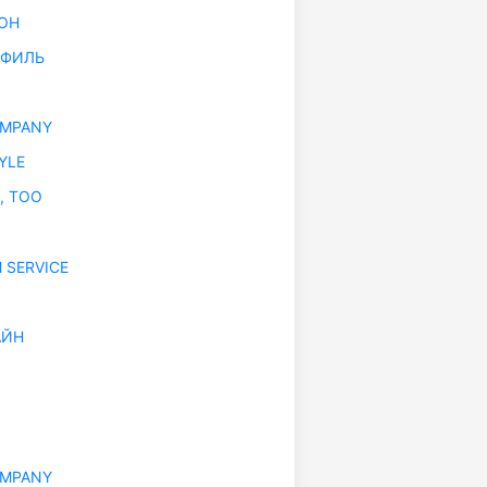
ОН
ОФИЛЬ
OMPANY
YLE
, ТОО
 SERVICE
АЙН
OMPANY