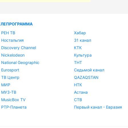
ЕЛЕПРОГРАММА
РЕН ТВ
Хабар
Ностальгия
31 канал
Discovery Channel
КТК
Nickelodeon
Культура
National Geographic
ТНТ
Eurosport
Седьмой канал
ТВ Центр
QAZAQSTAN
МИР
НТК
МУЗ-ТВ
Астана
MusicBox TV
СТВ
РТР-Планета
Первый канал - Евразия