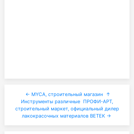
← МҮСА, строительный магазин
↑
Инструменты различные
ПРОФИ-АРТ,
строительный маркет, официальный дилер
лакокрасочных материалов BETEK →