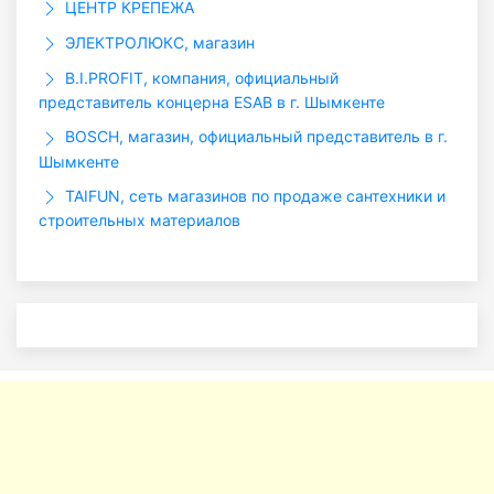
ЦЕНТР КРЕПЕЖА
ЭЛЕКТРОЛЮКС, магазин
B.I.PROFIT, компания, официальный
представитель концерна ESAB в г. Шымкенте
BOSCH, магазин, официальный представитель в г.
Шымкенте
TAIFUN, сеть магазинов по продаже сантехники и
строительных материалов