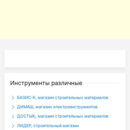
Инструменты различные
БАЗИС-К, магазин строительных материалов
ДИМАШ, магазин электроинструментов
ДОСТЫҚ, магазин строительных материалов
ЛИДЕР, строительный магазин