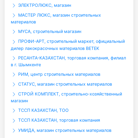
ЭЛЕКТРОЛЮКС, магазин
МАСТЕР ЛЮКС, магазин строительных
материалов
МҮСА, строительный магазин
ПРОФИ-АРТ, строительный маркет, официальный
дилер лакокрасочных материалов BETEK
РЕСАНТА-КАЗАХСТАН, торговая компания, филиал
в г. Шымкенте
РИМ, центр строительных материалов
СТАТУС, магазин строительных материалов
СТРОЙ КОМПЛЕКТ, строительно-хозяйственный
магазин
ТССП КАЗАХСТАН, ТОО
ТССП КАЗАХСТАН, торговая компания
УМИДА, магазин строительных материалов