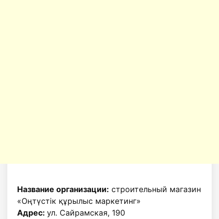
Название организации:
строительный магазин
«Оңтүстік құрылыс маркетинг»
Адрес:
ул. Сайрамская, 190