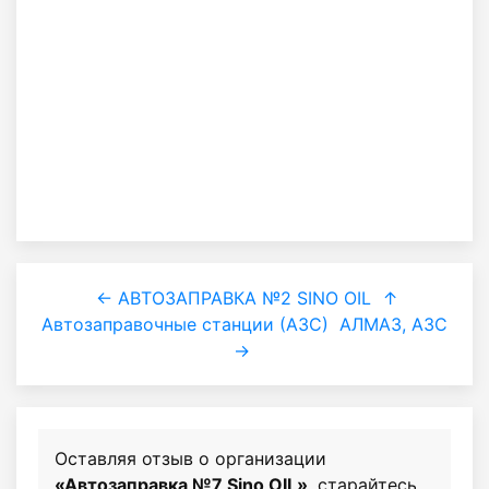
← АВТОЗАПРАВКА №2 SINO OIL
↑
Автозаправочные станции (АЗС)
АЛМАЗ, АЗС
→
Оставляя отзыв о организации
«Автозаправка №7 Sino OIL»
, старайтесь