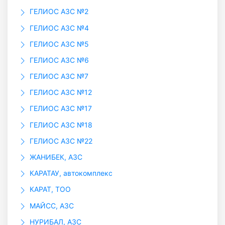
ГЕЛИОС АЗС №2
ГЕЛИОС АЗС №4
ГЕЛИОС АЗС №5
ГЕЛИОС АЗС №6
ГЕЛИОС АЗС №7
ГЕЛИОС АЗС №12
ГЕЛИОС АЗС №17
ГЕЛИОС АЗС №18
ГЕЛИОС АЗС №22
ЖАНИБЕК, АЗС
КАРАТАУ, автокомплекс
КАРАТ, ТОО
МАЙСС, АЗС
НУРИБАЛ, АЗС