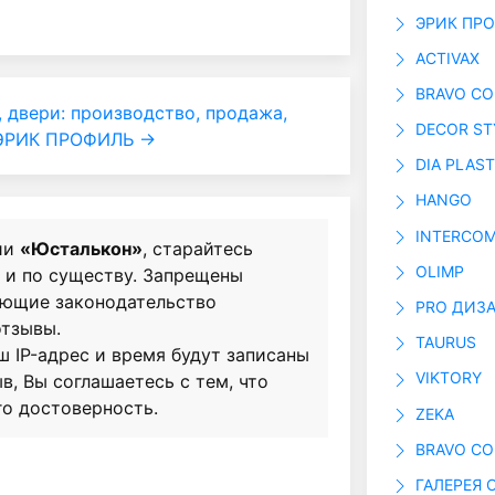
ЭРИК ПР
ACTIVAX
BRAVO C
 двери: производство, продажа,
DECOR ST
ЭРИК ПРОФИЛЬ →
DIA PLAST
HANGO
INTERCOM
ии
«Юсталькон»
, старайтесь
OLIMP
о и по существу. Запрещены
ающие законодательство
PRO ДИЗ
отзывы.
TAURUS
ш IP-адрес и время будут записаны
VIKTORY
в, Вы соглашаетесь с тем, что
го достоверность.
ZEKA
BRAVO C
ГАЛЕРЕЯ 