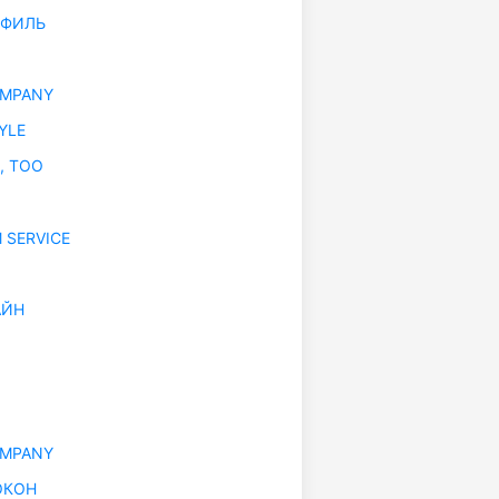
ОФИЛЬ
OMPANY
YLE
, ТОО
 SERVICE
АЙН
OMPANY
ОКОН