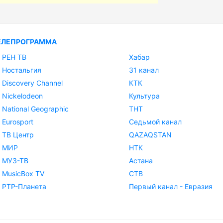
ЕЛЕПРОГРАММА
РЕН ТВ
Хабар
Ностальгия
31 канал
Discovery Channel
КТК
Nickelodeon
Культура
National Geographic
ТНТ
Eurosport
Седьмой канал
ТВ Центр
QAZAQSTAN
МИР
НТК
МУЗ-ТВ
Астана
MusicBox TV
СТВ
РТР-Планета
Первый канал - Евразия