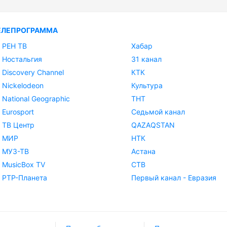
ЕЛЕПРОГРАММА
РЕН ТВ
Хабар
Ностальгия
31 канал
Discovery Channel
КТК
Nickelodeon
Культура
National Geographic
ТНТ
Eurosport
Седьмой канал
ТВ Центр
QAZAQSTAN
МИР
НТК
МУЗ-ТВ
Астана
MusicBox TV
СТВ
РТР-Планета
Первый канал - Евразия