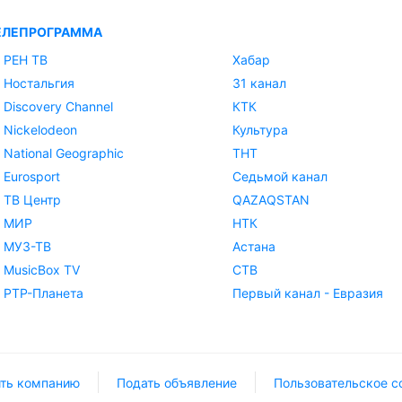
ЕЛЕПРОГРАММА
РЕН ТВ
Хабар
Ностальгия
31 канал
Discovery Channel
КТК
Nickelodeon
Культура
National Geographic
ТНТ
Eurosport
Седьмой канал
ТВ Центр
QAZAQSTAN
МИР
НТК
МУЗ-ТВ
Астана
MusicBox TV
СТВ
РТР-Планета
Первый канал - Евразия
ть компанию
Подать объявление
Пользовательское с