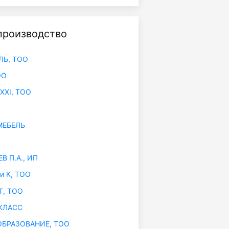
производство
ЛЬ, ТОО
ОО
XXI, ТОО
МЕБЕЛЬ
 П.А., ИП
и К, ТОО
, ТОО
КЛАСС
БРАЗОВАНИЕ, ТОО