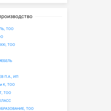
производство
ЛЬ, ТОО
ОО
XXI, ТОО
МЕБЕЛЬ
 П.А., ИП
и К, ТОО
, ТОО
КЛАСС
БРАЗОВАНИЕ, ТОО