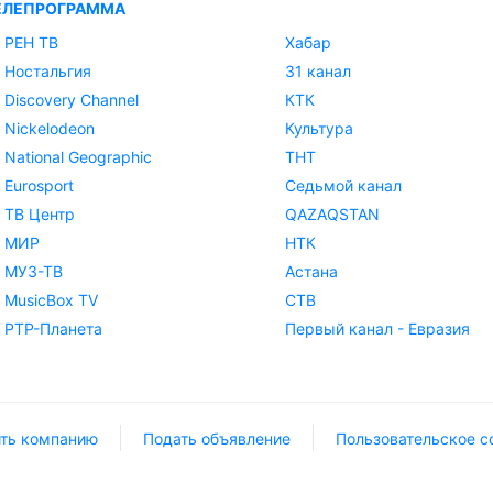
ЕЛЕПРОГРАММА
РЕН ТВ
Хабар
Ностальгия
31 канал
Discovery Channel
КТК
Nickelodeon
Культура
National Geographic
ТНТ
Eurosport
Седьмой канал
ТВ Центр
QAZAQSTAN
МИР
НТК
МУЗ-ТВ
Астана
MusicBox TV
СТВ
РТР-Планета
Первый канал - Евразия
ть компанию
Подать объявление
Пользовательское с