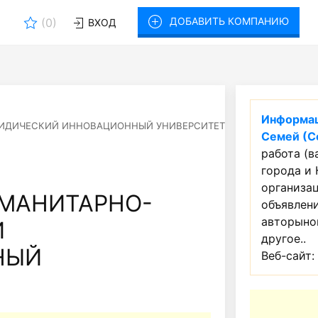
ДОБАВИТЬ КОМПАНИЮ
(
0
)
ВХОД
Информац
РИДИЧЕСКИЙ ИННОВАЦИОННЫЙ УНИВЕРСИТЕТ
Семей (С
работа (в
города и 
организац
УМАНИТАРНО-
объявлен
авторынок
Й
другое..
НЫЙ
Веб-сайт: