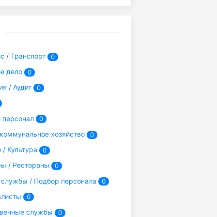
с / Транспорт
0
е дело
0
ия / Аудит
0
 персонал
0
коммунальное хозяйство
0
 / Культура
0
ры / Рестораны
0
службы / Подбор персонала
0
алисты
0
твенные службы
0