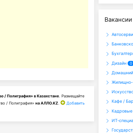
Вакансии
Автосерви
Банковско
Бухгалтер
Дизайн
0
Домашний
Жилищно-
Искусство
о / Полиграфия» в Казахстане
. Размещайте
Кафе / Ба
тво / Полиграфия»
на АЛЛО.KZ
.
Добавить
Кадровые 
ИТ-специ
Государс