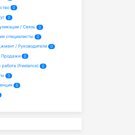
ьство
0
луг
0
никации / Связь
0
ие специалисты
0
жмент / Руководители
0
/ Продажи
0
работа (freelance)
0
ты
0
енция
0