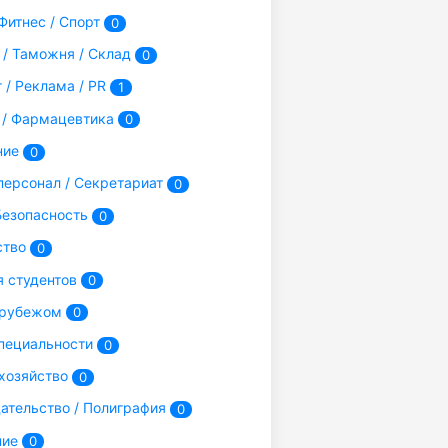
Фитнес / Спорт
0
 / Таможня / Склад
0
 / Реклама / PR
1
/ Фармацевтика
0
ние
0
ерсонал / Секретариат
0
Безопасность
0
ство
0
я студентов
0
 рубежом
0
пециальности
0
хозяйство
0
ательство / Полиграфия
0
ние
0