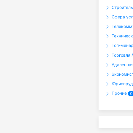
Строител
Сфера ус
Телекомму
Техническ
Топ-менед
Торговля 
Удаленная 
Экономис
Юриспруд
Прочие
0