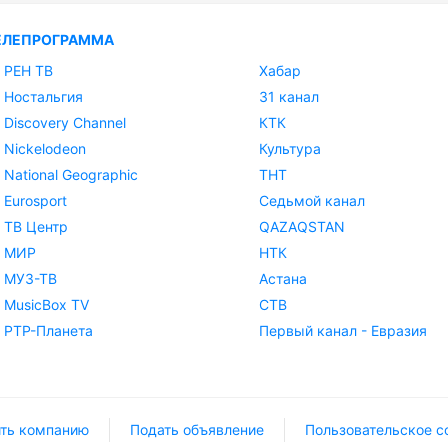
ЕЛЕПРОГРАММА
РЕН ТВ
Хабар
Ностальгия
31 канал
Discovery Channel
КТК
Nickelodeon
Культура
National Geographic
ТНТ
Eurosport
Седьмой канал
ТВ Центр
QAZAQSTAN
МИР
НТК
МУЗ-ТВ
Астана
MusicBox TV
СТВ
РТР-Планета
Первый канал - Евразия
ть компанию
Подать объявление
Пользовательское с