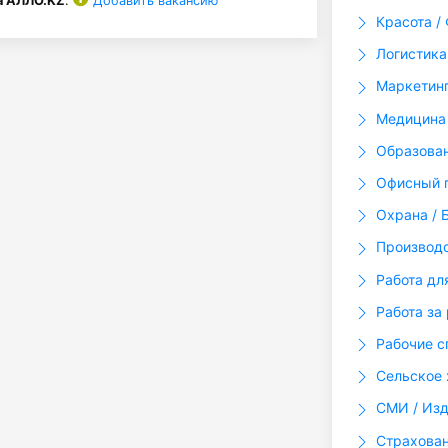
а АЛЛО.KZ
.
Добавить вакансию
Красота / 
Логистика
Маркетинг
Медицина 
Образова
Офисный п
Охрана / 
Производ
Работа дл
Работа за
Рабочие с
Сельское 
СМИ / Изд
Страхова