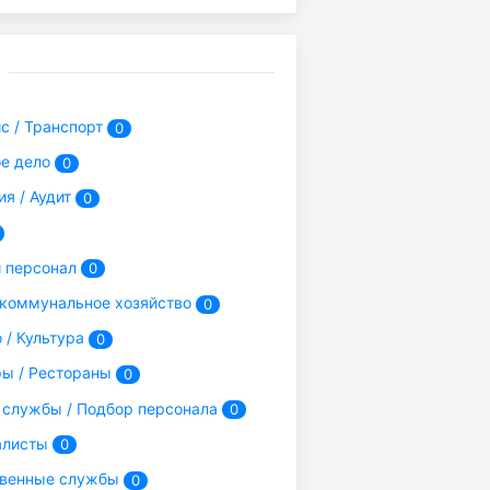
с / Транспорт
0
е дело
0
ия / Аудит
0
 персонал
0
коммунальное хозяйство
0
 / Культура
0
ры / Рестораны
0
службы / Подбор персонала
0
алисты
0
твенные службы
0