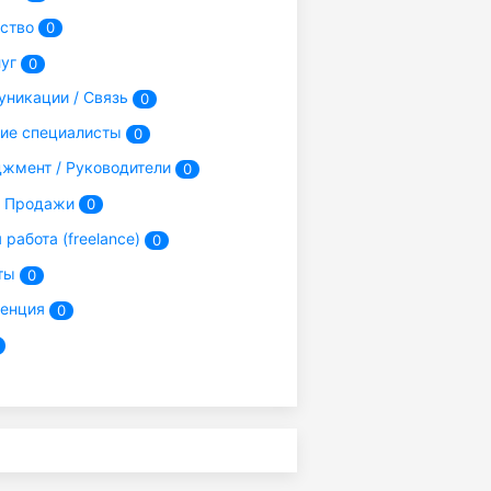
ьство
0
луг
0
никации / Связь
0
ие специалисты
0
жмент / Руководители
0
/ Продажи
0
работа (freelance)
0
ты
0
енция
0