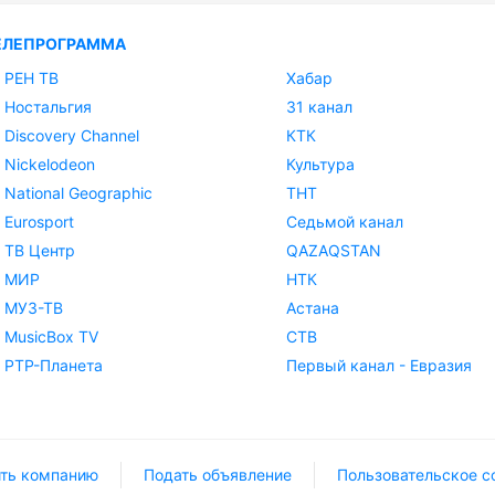
ЕЛЕПРОГРАММА
РЕН ТВ
Хабар
Ностальгия
31 канал
Discovery Channel
КТК
Nickelodeon
Культура
National Geographic
ТНТ
Eurosport
Седьмой канал
ТВ Центр
QAZAQSTAN
МИР
НТК
МУЗ-ТВ
Астана
MusicBox TV
СТВ
РТР-Планета
Первый канал - Евразия
ть компанию
Подать объявление
Пользовательское с