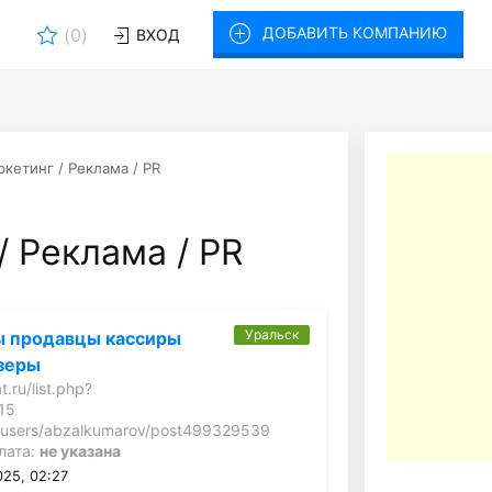
ДОБАВИТЬ КОМПАНИЮ
(
0
)
ВХОД
кетинг / Реклама / PR
 Реклама / PR
Уральск
 продавцы кассиры
зеры
.ru/list.php?
15
ru/users/abzalkumarov/post499329539
лата:
не указана
025, 02:27