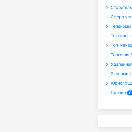
Строител
Сфера ус
Телекомму
Техническ
Топ-менед
Торговля 
Удаленная 
Экономис
Юриспруд
Прочие
0