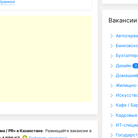
бранное
Вакансии
Автосерви
Банковско
Бухгалтер
Дизайн
0
Домашний
Жилищно-
Искусство
Кафе / Ба
Кадровые 
ИТ-специ
а / PR» в Казахстане
. Размещайте вакансии в
Государс