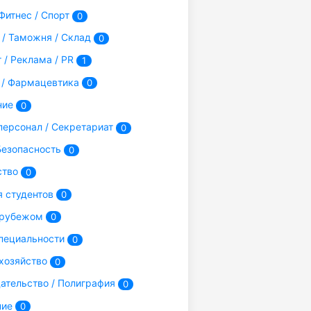
Фитнес / Спорт
0
 / Таможня / Склад
0
 / Реклама / PR
1
/ Фармацевтика
0
ние
0
ерсонал / Секретариат
0
Безопасность
0
ство
0
я студентов
0
 рубежом
0
пециальности
0
хозяйство
0
ательство / Полиграфия
0
ние
0