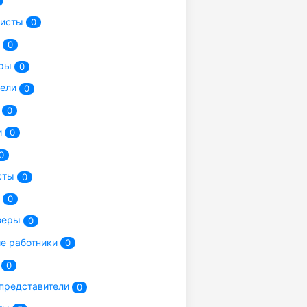
исты
0
ы
0
еры
0
тели
0
и
0
и
0
0
сты
0
и
0
зеры
0
е работники
0
и
0
представители
0