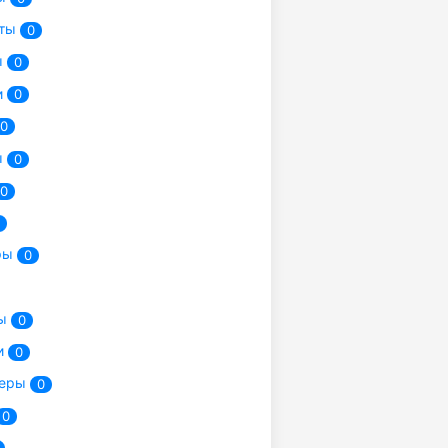
сты
0
ы
0
и
0
0
ы
0
0
ры
0
ты
0
и
0
херы
0
0