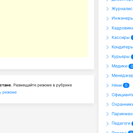
Журнали
Инженер
Кадровик
Кассиры
Кондитер
Курьеры
Медики
0
Менедже
Няни
хстане
. Размещайте резюме в рубрике
0
ь резюме
Официан
Охранник
Парикма
Педагоги
Повара