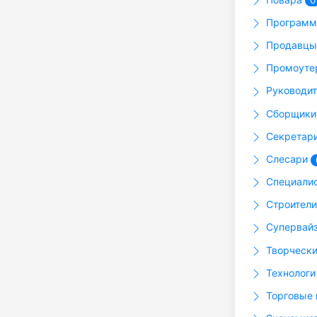
0
Программ
Продавц
Промоут
Руководи
Сборщик
Секретар
Слесари
Специали
Строител
Супервай
Творчески
Технолог
Торговые 