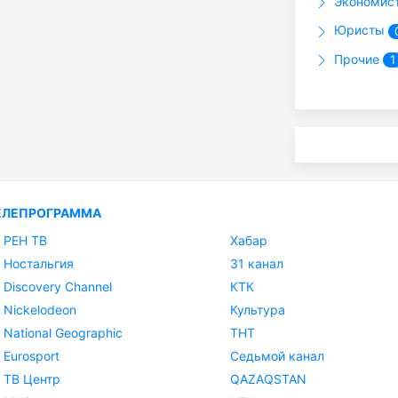
Экономис
Юристы
Прочие
1
ЕЛЕПРОГРАММА
РЕН ТВ
Хабар
Ностальгия
31 канал
Discovery Channel
КТК
Nickelodeon
Культура
National Geographic
ТНТ
Eurosport
Седьмой канал
ТВ Центр
QAZAQSTAN