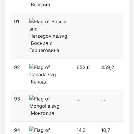
Венгрия
91
…
…
…
Босния и
Герцеговина
92
652,6
459,2
36,
Канада
93
…
…
…
Монголия
94
14,2
10,7
2,4