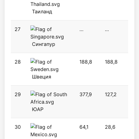
Таиланд
27
…
…
127,
Сингапур
28
188,8
188,8
185
Швеция
29
377,9
127,2
183
ЮАР
30
64,1
28,6
7,8