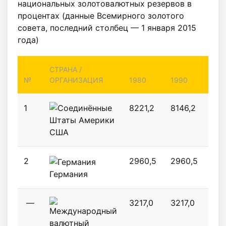
национальных золотовалютных резервов в
процентах (данные Всемирного золотого
совета, последний столбец — 1 января 2015
года)
СТРАНА /
№
ОРГАНИЗАЦИЯ
1980
1990
200
1
8221,2
8146,2
813
США
2
2960,5
2960,5
346
Германия
—
3217,0
3217,0
3217