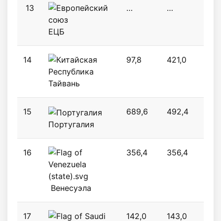
13
…
…
747,
ЕЦБ
14
97,8
421,0
421,
Тайвань
15
689,6
492,4
606
Португалия
16
356,4
356,4
318
Венесуэла
17
142,0
143,0
143