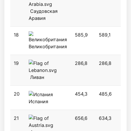
Саудовская
Аравия
18
585,9
589,1
487
Великобритания
19
286,8
286,8
286
Ливан
20
454,3
485,6
523
Испания
21
656,6
634,3
377,