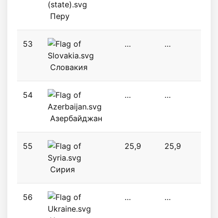
Перу
53
…
…
40,1
Словакия
54
…
…
…
Азербайджан
55
25,9
25,9
25,
Сирия
56
…
…
14,1