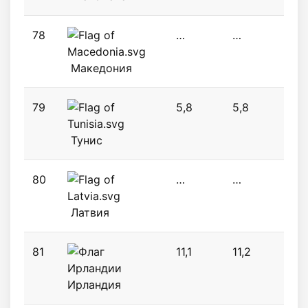
78
…
…
3,5
Македония
79
5,8
5,8
6,8
Тунис
80
…
…
7,7
Латвия
81
11,1
11,2
5,5
Ирландия