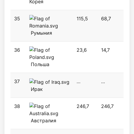
Корея
35
115,5
68,7
104,
Румыния
36
23,6
14,7
102
Польша
37
…
…
…
Ирак
38
246,7
246,7
79,7
Австралия