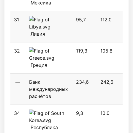
Мексика
31
95,7
112,0
143
Ливия
32
119,3
105,8
132
Греция
—
Банк
234,6
242,6
199
международных
расчётов
34
9,3
10,0
13,7
Республика