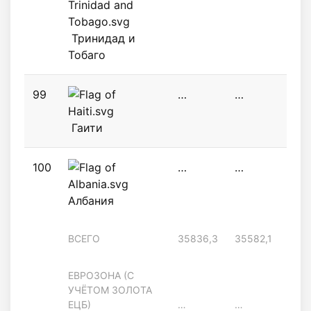
Тринидад и
Тобаго
99
…
…
…
Гаити
100
…
…
3,5
Албания
ВСЕГО
35836,3
35582,1
330
ЕВРОЗОНА (С
УЧЁТОМ ЗОЛОТА
ЕЦБ)
…
…
1242