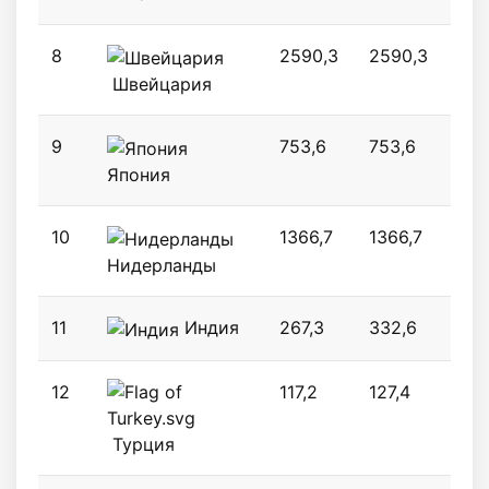
8
2590,3
2590,3
241
Швейцария
9
753,6
753,6
763
Япония
10
1366,7
1366,7
911,
Нидерланды
11
Индия
267,3
332,6
357
12
117,2
127,4
116,
Турция