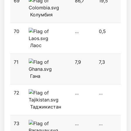
69
86,7
19,5
10,2
Колумбия
70
…
0,5
0,5
Лаос
71
7,9
7,3
8,7
Гана
72
…
…
0,2
Таджикистан
73
…
…
1,1