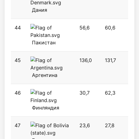
Дания
44
56,6
60,6
65,
Пакистан
45
136,0
131,7
0,6
Аргентина
46
30,7
62,3
49,
Финляндия
47
23,6
27,8
29,