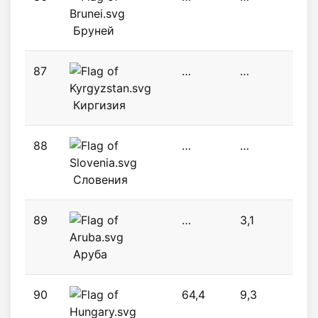
Бруней
87
…
…
2,6
Киргизия
88
…
…
0,0
Словения
89
…
3,1
3,1
Аруба
90
64,4
9,3
3,1