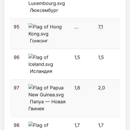
Люксембург
95
…
7,1
2,1
Гонконг
96
1,5
1,5
1,8
Исландия
97
1,8
2,0
2,0
Папуа — Новая
Гвинея
98
1,7
1,7
1,9