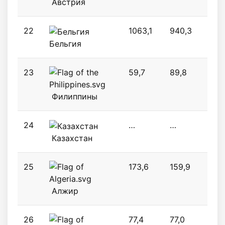
Австрия
22
1063,1
940,3
258,
Бельгия
23
59,7
89,8
224
Филиппины
24
…
…
57,2
Казахстан
25
173,6
159,9
173,
Алжир
26
77,4
77,0
73,