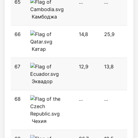
65
…
…
12,4
Камбоджа
66
14,8
25,9
0,6
Катар
67
12,9
13,8
26,
Эквадор
68
…
…
13,9
Чехия