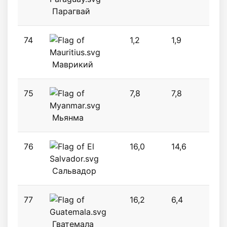
Парагвай
74
1,2
1,9
1,9
Маврикий
75
7,8
7,8
7,2
Мьянма
76
16,0
14,6
14,6
Сальвадор
77
16,2
6,4
6,7
Гватемала