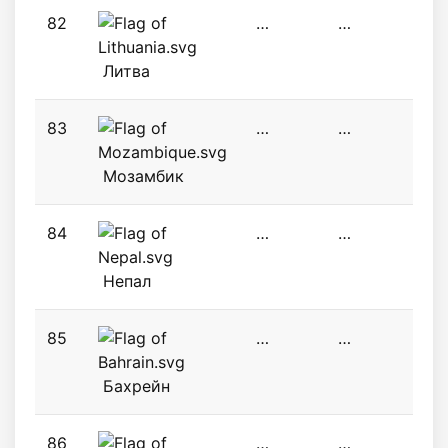
82
…
…
5,8
Литва
83
…
…
2,2
Мозамбик
84
…
…
…
Непал
85
…
…
…
Бахрейн
86
…
…
…