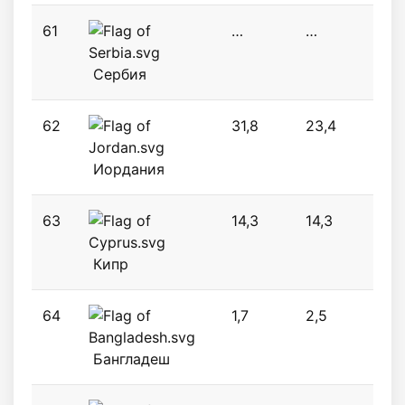
61
…
…
14,2
Сербия
62
31,8
23,4
12,5
Иордания
63
14,3
14,3
14,4
Кипр
64
1,7
2,5
3,4
Бангладеш