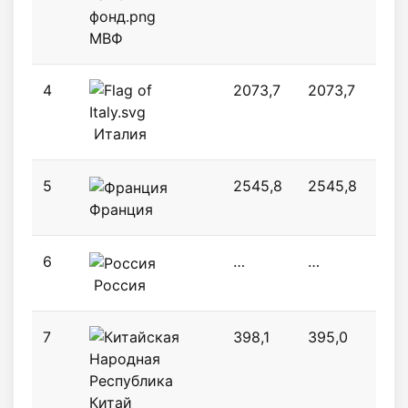
МВФ
4
2073,7
2073,7
245
Италия
5
2545,8
2545,8
302
Франция
6
…
…
384
Россия
7
398,1
395,0
395
Китай