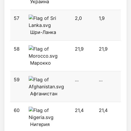
Украина
57
2,0
1,9
10,5
Шри-Ланка
58
21,9
21,9
22,
Марокко
59
…
…
…
Афганистан
60
21,4
21,4
21,4
Нигерия