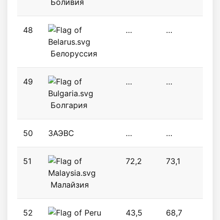
Боливия
48
…
…
1,2
Белоруссия
49
…
…
39,
Болгария
50
ЗАЭВС
…
…
32,
51
72,2
73,1
36,
Малайзия
52
43,5
68,7
34,