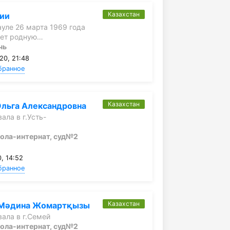
Казахстан
нии
уле 26 марта 1969 года
ет родную…
чь
20, 21:48
бранное
Казахстан
льга Александровна
ала в г.Усть-
ола-интернат, суд№2
, 14:52
бранное
Казахстан
 Мәдина Жомартқызы
ала в г.Семей
ола-интернат, суд№2