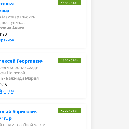
Казахстан
аталья
овна
В Мактааральский
д поступило…
рзина Аниса
1:30
бранное
Казахстан
лексей Георгиевич
реди коротко,сзади
осы.На левой…
чь-Балжиди Мария
0:16
бранное
Казахстан
олай Борисович
1г..р
й шрам в лобной части