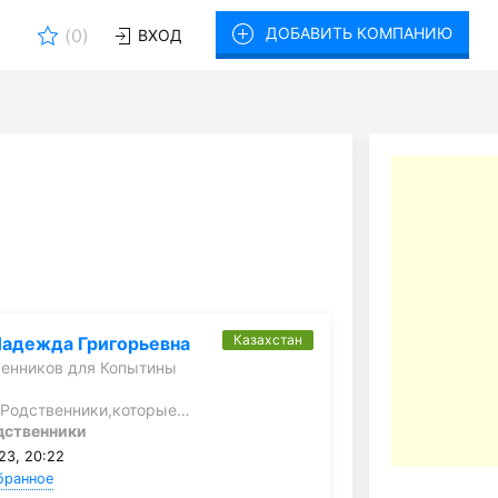
ДОБАВИТЬ КОМПАНИЮ
(
0
)
ВХОД
Казахстан
Надежда Григорьевна
енников для Копытины
.Родственники,которые…
дственники
23, 20:22
бранное