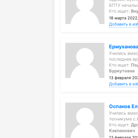
БПТУ началь
Кто ищет:
Вн
18 марта 2022,
Добавить в из
Ермуханов
Учились вмес
последнее в
Кто ищет:
По
Буркутовна
13 февраля 202
Добавить в из
Оспанов Ел
Учились вмес
техникуме с
Кто ищет:
Др
Какпанович
13 февраля 202