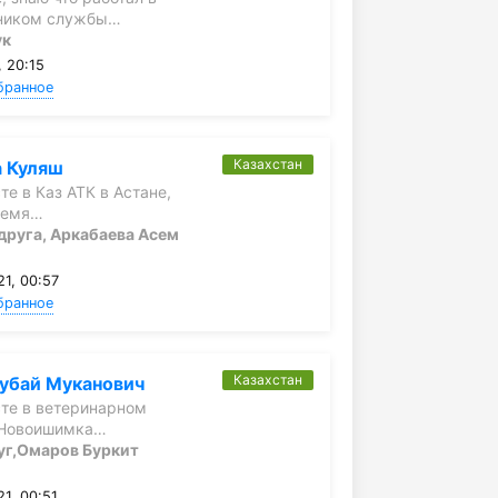
ником службы…
ук
 20:15
бранное
Казахстан
а Куляш
те в Каз АТК в Астане,
ремя…
друга, Аркабаева Асем
1, 00:57
бранное
Казахстан
убай Муканович
те в ветеринарном
.Новоишимка…
уг,Омаров Буркит
1, 00:51