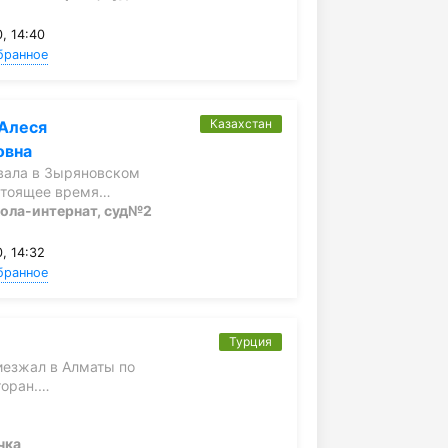
, 14:40
бранное
Казахстан
 Алеся
овна
вала в Зыряновском
астоящее время…
ола-интернат, суд№2
, 14:32
бранное
Турция
иезжал в Алматы по
торан.…
чка