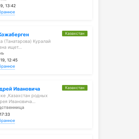
9, 13:42
бранное
Казахстан
Кожаберген
а (Танатарова) Куралай
вна ищет…
чь
19, 12:45
бранное
Казахстан
дрей Ивановича
ке ,Казахстан родных
дрея Ивановича…
дственница
17:33
бранное