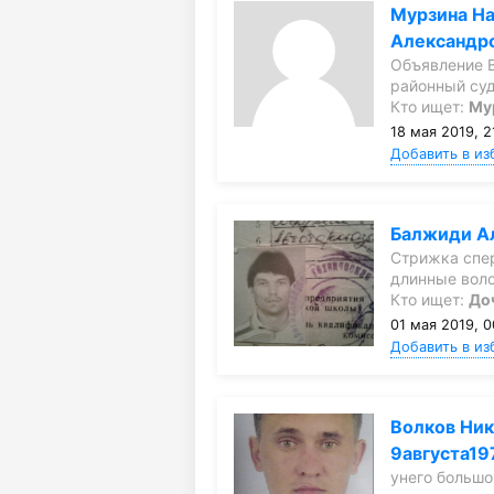
Мурзина Н
Александр
Объявление 
районный су
Кто ищет:
Му
18 мая 2019, 2
Добавить в из
Балжиди А
Стрижка спе
длинные вол
Кто ищет:
До
01 мая 2019, 0
Добавить в из
Волков Ник
9августа197
унего большо