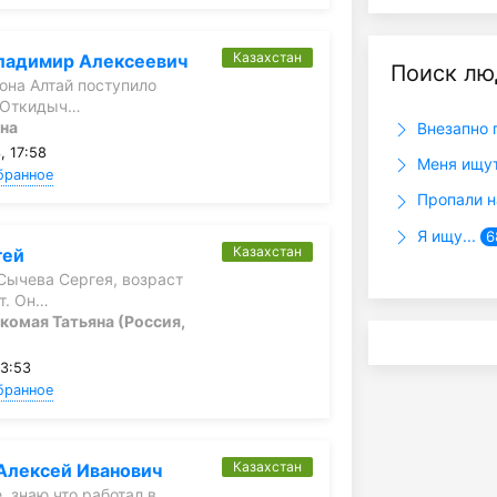
Казахстан
ладимир Алексеевич
Поиск лю
она Алтай поступило
т Откидыч…
на
Внезапно 
, 17:58
Меня ищу
бранное
Пропали н
Я ищу...
6
Казахстан
гей
Сычева Сергея, возраст
т. Он…
комая Татьяна (Россия,
13:53
бранное
Казахстан
Алексей Иванович
, знаю что работал в