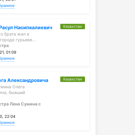
бранное
Казахстан
Расул Насипкалиевич
о брата жил в
 городе гурьеве…
стра
21, 01:09
бранное
Казахстан
ега Александровича
умина Олега
ича, бывший
…
стра Лена Сумина с
0, 22:04
бранное