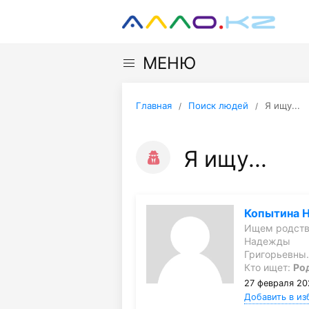
МЕНЮ
Главная
Поиск людей
Я ищу...
Я ищу...
Копытина 
Ищем родств
Надежды
Григорьевны
Кто ищет:
Ро
27 февраля 20
Добавить в из