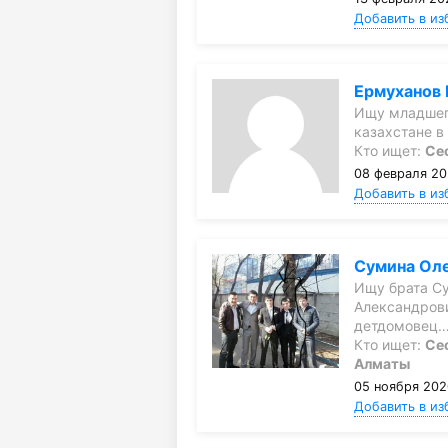
Добавить в из
Ермуханов 
Ищу младшег
казахстане в
Кто ищет:
Се
08 февраля 20
Добавить в из
Сумина Ол
Ищу брата С
Александров
детдомовец
Кто ищет:
Се
Алматы
05 ноября 202
Добавить в из