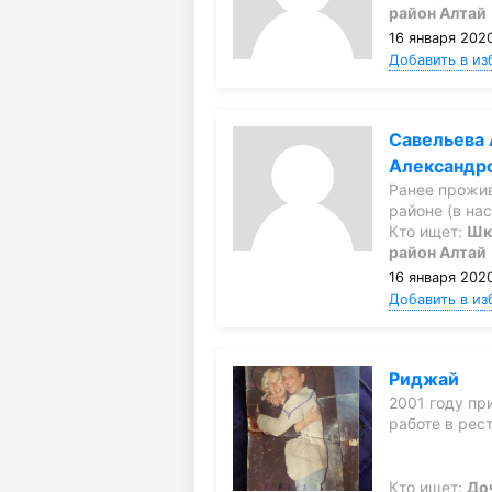
район Алтай
16 января 2020
Добавить в из
Савельева
Александр
Ранее прожи
районе (в н
Кто ищет:
Шк
район Алтай
16 января 2020
Добавить в из
Риджай
2001 году пр
работе в рес
Кто ищет:
До