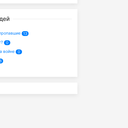
дей
пропавшие
13
т?
0
а войне
0
8