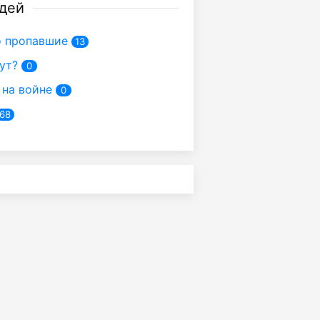
дей
 пропавшие
13
ут?
0
на войне
0
68