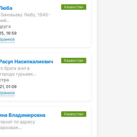
Казахстан
 Люба
Зиновьеву Любу, 1945-
 ней…
друга
15, 16:59
бранное
Казахстан
Расул Насипкалиевич
о брата жил в
 городе гурьеве…
стра
21, 01:09
бранное
Казахстан
ина Владимировна
тернат по адресу
 парковая…