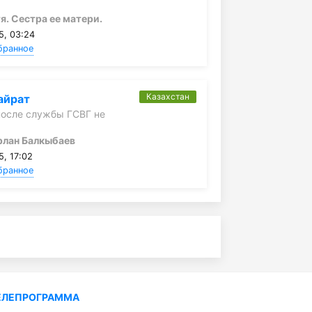
я. Сестра ее матери.
5, 03:24
бранное
Казахстан
айрат
после службы ГСВГ не
рлан Балкыбаев
5, 17:02
бранное
ЕЛЕПРОГРАММА