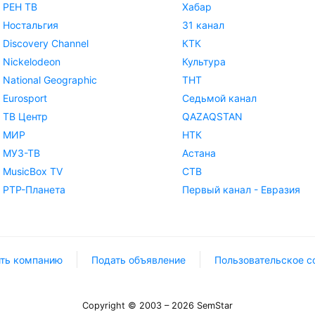
РЕН ТВ
Хабар
Ностальгия
31 канал
Discovery Channel
КТК
Nickelodeon
Культура
National Geographic
ТНТ
Eurosport
Седьмой канал
ТВ Центр
QAZAQSTAN
МИР
НТК
МУЗ-ТВ
Астана
MusicBox TV
СТВ
РТР-Планета
Первый канал - Евразия
ть компанию
Подать объявление
Пользовательское с
Copyright © 2003 – 2026 SemStar