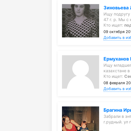
Зиновьева
Ищу подругу 
47 г. р. Мы с
Кто ищет:
по
09 октября 20
Добавить в из
Ермуханов 
Ищу младшег
казахстане в
Кто ищет:
Се
08 февраля 20
Добавить в из
Брагина Ир
Забрали в эн
г.рудный. ул