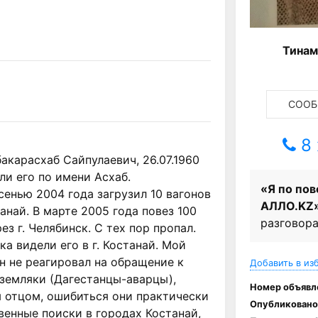
Тинам
СООБ
8 
карасхаб Сайпулаевич, 26.07.1960 
и его по имени Асхаб.

«Я по пов
сенью 2004 года загрузил 10 вагонов 
АЛЛО.KZ
станай. В марте 2005 года повез 100 
разговора
ез г. Челябинск. С тех пор пропал. 
ка видели его в г. Костанай. Мой 
н не реагировал на обращение к 
Добавить в из
 земляки (Дагестанцы-аварцы), 
Номер объявл
 отцом, ошибиться они практически 
Опубликовано
енные поиски в городах Костанай, 