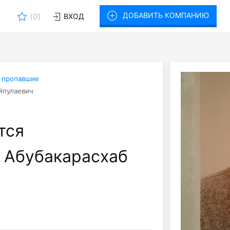
ДОБАВИТЬ КОМПАНИЮ
(
0
)
ВХОД
 пропавшие
йпулаевич
тся
 Абубакарасхаб