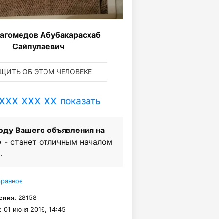
агомедов Абубакарасхаб
Сайпулаевич
ЩИТЬ ОБ ЭТОМ ЧЕЛОВЕКЕ
xxx xxx xx
показать
оду Вашего объявления на
»
- станет отличным началом
.
бранное
ения:
28158
:
01 июня 2016, 14:45