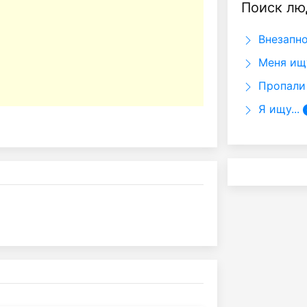
Поиск лю
Внезапно
Меня ищ
Пропали 
Я ищу...