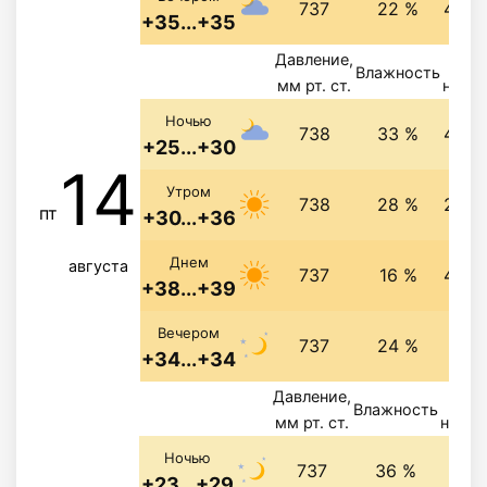
737
22 %
4.5 м
+35...+35
Давление,
Ве
Влажность
мм рт. ст.
напра
Ночью
738
33 %
4.5 м
+25...+30
14
Утром
738
28 %
2.9 
пт
+30...+36
Днем
августа
737
16 %
4.8 м
+38...+39
4.3 
Вечером
737
24 %
+34...+34
Давление,
Ве
Влажность
мм рт. ст.
напра
3.8 
Ночью
737
36 %
+23...+29