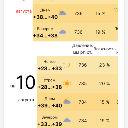
11.9 м
Днем
августа
736
15 %
+38...+40
св
10 м/
Вечером
736
19 %
+34...+38
св
Давление,
Ве
Влажность
мм рт. ст.
напра
9.9 
Ночью
736
23 %
+28...+33
10
7.2 
Утром
735
20 %
пн
+28...+38
Днем
августа
734
15 %
6.6 м
+39...+40
5.6 
Вечером
734
19 %
+33...+39