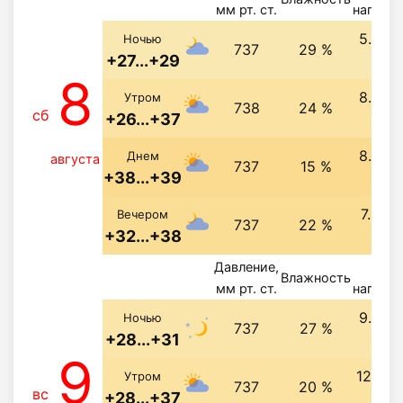
мм рт. ст.
направ
5.3 м/
Ночью
737
29 %
+27...+29
св
8
8.8 м/
Утром
738
24 %
сб
+26...+37
св
8.6 м/
Днем
августа
737
15 %
+38...+39
св
7.9 м/
Вечером
737
22 %
+32...+38
св
Давление,
Вете
Влажность
мм рт. ст.
направ
9.4 м/
Ночью
737
27 %
+28...+31
св
9
12.4 м
Утром
737
20 %
вс
+28...+37
св