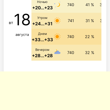
Ночью
740
41 %
3.5 м
+20...+23
18
Утром
741
31 %
3.4 м
вт
+24...+31
3.9 
Днем
августа
740
22 %
+33...+33
2.8 
Вечером
740
32 %
+28...+28