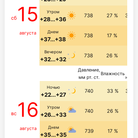
15
Утром
738
27 %
3.9 м
сб
+28...+36
Днем
августа
738
17 %
5 м/
+37...+38
3.7 
Вечером
738
26 %
+32...+32
Давление,
Ве
Влажность
мм рт. ст.
напра
Ночью
740
33 %
3.8 м
+22...+27
16
Утром
740
26 %
4 м
вс
+26...+33
5.4 
Днем
августа
739
17 %
+35...+35