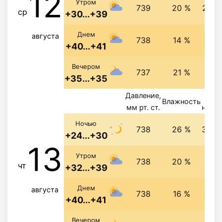
12
Утром
739
20 %
2.7 м
ср
+30...+39
3.2 
Днем
августа
738
14 %
+40...+41
3.3 
Вечером
737
21 %
+35...+35
Давление,
Ве
Влажность
мм рт. ст.
напра
Ночью
738
26 %
3.9 м
+24...+30
13
3.9 
Утром
738
20 %
чт
+32...+39
3.9 
Днем
августа
738
16 %
+40...+41
Вечером