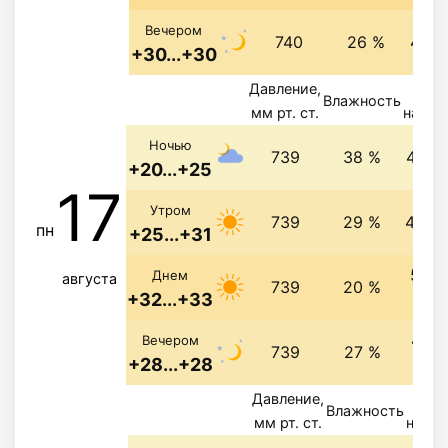
Вечером
740
26 %
4 м/
+30...+30
Давление,
Вет
Влажность
мм рт. ст.
напра
Ночью
739
38 %
4.1 м
+20...+25
17
Утром
739
29 %
4.7 м
пн
+25...+31
5.4 
Днем
августа
739
20 %
+32...+33
с
4.9 
Вечером
739
27 %
+28...+28
с
Давление,
Ве
Влажность
мм рт. ст.
напра