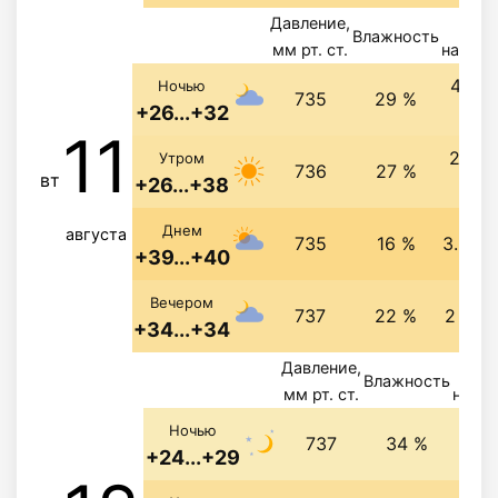
Давление,
Вет
Влажность
мм рт. ст.
направ
4.9 м
Ночью
735
29 %
+26...+32
с
11
2.6 м
Утром
736
27 %
вт
+26...+38
с
Днем
августа
735
16 %
3.3 м/
+39...+40
Вечером
737
22 %
2 м/с
+34...+34
Давление,
Ве
Влажность
мм рт. ст.
напра
3.2 
Ночью
737
34 %
+24...+29