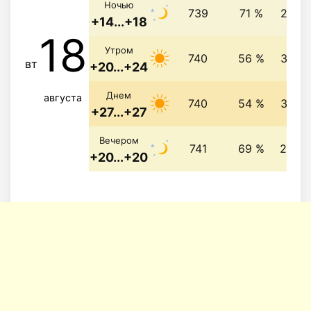
Ночью
739
71 %
2.8 м
+14...+18
18
Утром
740
56 %
3.5 м
вт
+20...+24
Днем
августа
740
54 %
3.5 м
+27...+27
Вечером
741
69 %
2.3 м
+20...+20