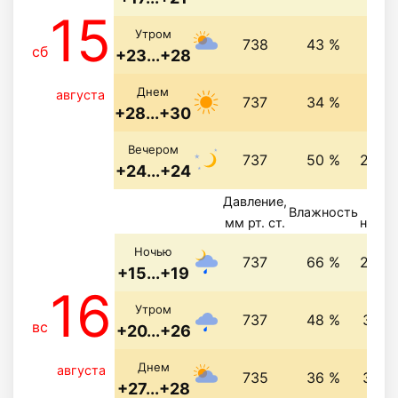
15
3.4 
Утром
738
43 %
сб
+23...+28
6.3 
Днем
августа
737
34 %
+28...+30
Вечером
737
50 %
2.5 м
+24...+24
Давление,
Ве
Влажность
мм рт. ст.
напра
Ночью
737
66 %
2.4 м
+15...+19
16
Утром
737
48 %
3 м/
вс
+20...+26
Днем
августа
735
36 %
3 м/
+27...+28