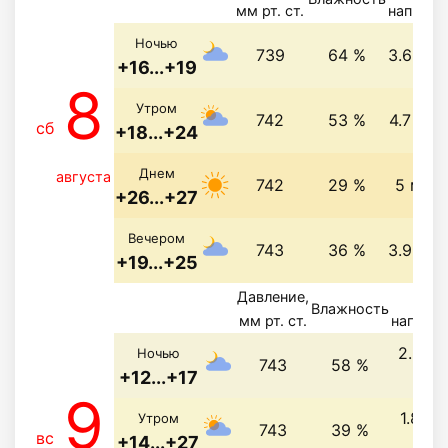
мм рт. ст.
направл
Ночью
739
64 %
3.6 м/с
+16...+19
8
Утром
742
53 %
4.7 м/с
сб
+18...+24
Днем
августа
742
29 %
5 м/с,
+26...+27
Вечером
743
36 %
3.9 м/с
+19...+25
Давление,
Вете
Влажность
мм рт. ст.
направ
2.3 м/
Ночью
743
58 %
+12...+17
св
9
1.8 м/
Утром
743
39 %
вс
+14...+27
сз