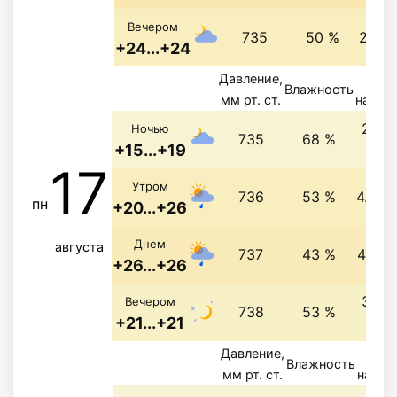
Вечером
735
50 %
2.6 м
+24...+24
Давление,
Вет
Влажность
мм рт. ст.
напра
2.6 
Ночью
735
68 %
+15...+19
с
17
Утром
736
53 %
4.3 м
пн
+20...+26
Днем
августа
737
43 %
4.7 м
+26...+26
3.5 
Вечером
738
53 %
+21...+21
с
Давление,
Вет
Влажность
мм рт. ст.
напра