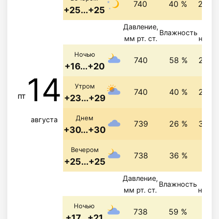
740
40 %
2.4 м
+25...+25
Давление,
Ве
Влажность
мм рт. ст.
напра
Ночью
740
58 %
2.3 м
+16...+20
14
Утром
740
40 %
2.6 м
пт
+23...+29
Днем
августа
739
26 %
3.3 м
+30...+30
2.6 
Вечером
738
36 %
+25...+25
Давление,
Ве
Влажность
мм рт. ст.
напра
2.3 
Ночью
738
59 %
+17...+21