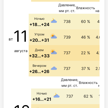
Давление,
Вет
Влажность
мм рт. ст.
направ
Ночью
738
60 %
4 м/с
+18...+24
11
Утром
739
46 %
4.6 м/
вт
+20...+31
Днем
августа
737
22 %
4.1 м/
+32...+33
Вечером
737
37 %
2.5 м/
+26...+26
Давление,
Ве
Влажность
мм рт. ст.
напра
Ночью
737
62 %
1.9 м
+16...+21