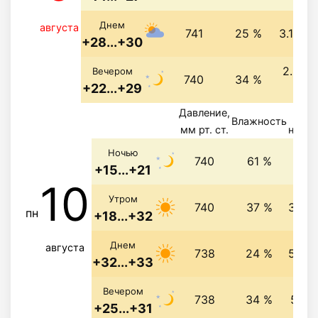
Днем
августа
741
25 %
3.1 м/с
+28...+30
2.3 м/
Вечером
740
34 %
+22...+29
св
Давление,
Ве
Влажность
мм рт. ст.
напра
1.5 
Ночью
740
61 %
+15...+21
10
Утром
740
37 %
3.6 м
пн
+18...+32
Днем
августа
738
24 %
5.8 м
+32...+33
Вечером
738
34 %
5 м/
+25...+31