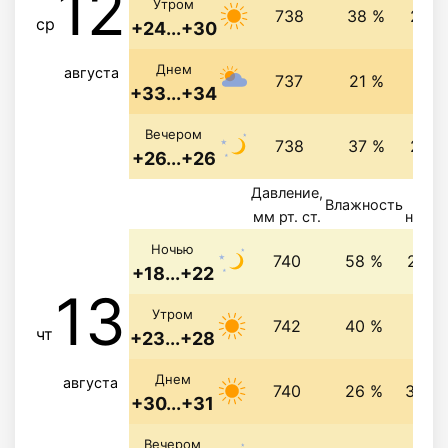
12
Утром
738
38 %
2 м/
ср
+24...+30
2.7 
Днем
августа
737
21 %
+33...+34
Вечером
738
37 %
2 м/
+26...+26
Давление,
Ве
Влажность
мм рт. ст.
напра
Ночью
740
58 %
2.1 м
+18...+22
13
2.9 
Утром
742
40 %
чт
+23...+28
Днем
августа
740
26 %
3.3 м
+30...+31
Вечером