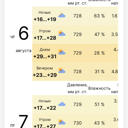
мм рт. ст.
направл
Ночью
728
63 %
1.6 м/с
+16...+19
6
Утром
729
47 %
3.5 м/с
чт
+17...+28
4.4 м/
Днем
августа
729
28 %
+29...+31
сз
Вечером
728
31 %
4.8 м/с
+23...+29
Давление,
Вете
Влажность
мм рт. ст.
направл
3.1 м/
Ночью
729
51 %
+17...+22
св
7
3.6 м/
Утром
730
43 %
пт
+17...+27
св