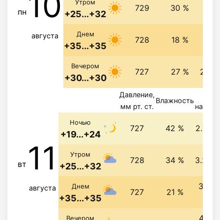
10
2.8 
Утром
729
30 %
пн
+25...+32
Днем
августа
728
18 %
3 м/
+35...+35
Вечером
727
27 %
2.3 м
+30...+30
Давление,
Вет
Влажность
мм рт. ст.
направ
Ночью
727
42 %
2.7 м/
+19...+24
11
Утром
728
34 %
3.2 м/
вт
+25...+32
3.9 м
Днем
августа
727
21 %
+35...+35
с
4.7 м
Вечером