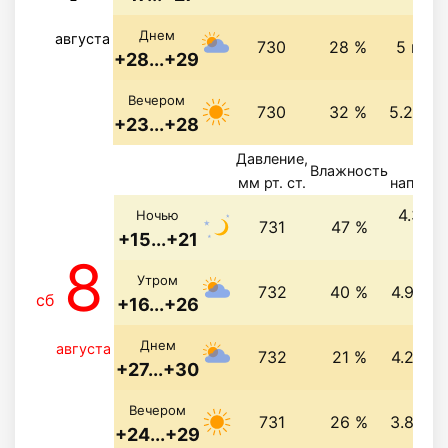
Днем
августа
730
28 %
5 м/с,
+28...+29
Вечером
730
32 %
5.2 м/с
+23...+28
Давление,
Вете
Влажность
мм рт. ст.
направл
4.3 м/
Ночью
731
47 %
+15...+21
св
8
Утром
732
40 %
4.9 м/с
сб
+16...+26
Днем
августа
732
21 %
4.2 м/с
+27...+30
Вечером
731
26 %
3.8 м/с
+24...+29