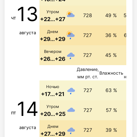
13
Утром
728
49 %
5.3 м
чт
+22...+27
Днем
августа
727
36 %
6.7 м
+29...+29
4.4 
Вечером
727
45 %
+26...+26
Давление,
Ве
Влажность
мм рт. ст.
напра
3.6 
Ночью
727
63 %
+17...+21
14
5.4 
Утром
727
57 %
пт
+20...+25
5.3 
Днем
августа
727
39 %
+27...+29