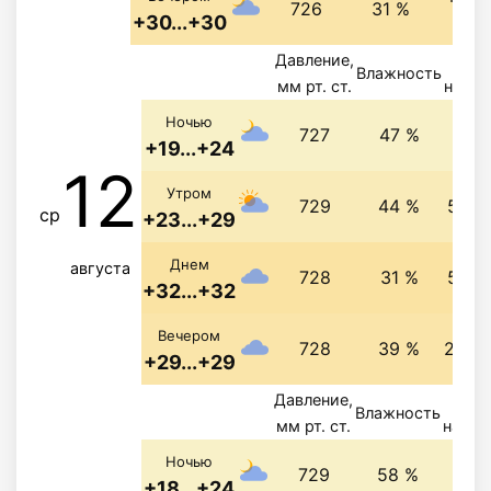
726
31 %
+30...+30
с
Давление,
Ве
Влажность
мм рт. ст.
напра
4.6 
Ночью
727
47 %
+19...+24
12
Утром
729
44 %
5 м/
ср
+23...+29
Днем
августа
728
31 %
5 м/
+32...+32
Вечером
728
39 %
2.9 м
+29...+29
Давление,
Ве
Влажность
мм рт. ст.
напра
4.1 
Ночью
729
58 %
+18...+24