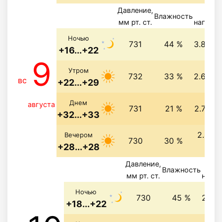
Давление,
Вете
Влажность
мм рт. ст.
направ
Ночью
731
44 %
3.8 м/с
+16...+22
9
Утром
732
33 %
2.6 м/с
вс
+22...+29
Днем
августа
731
21 %
2.7 м/с
+32...+33
2.4 м/
Вечером
730
30 %
+28...+28
св
Давление,
Ве
Влажность
мм рт. ст.
напра
Ночью
730
45 %
2.5 м
+18...+22