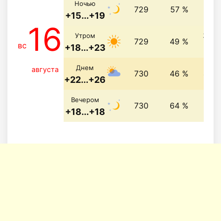
2.7 
Ночью
729
57 %
+15...+19
16
3.5 
Утром
729
49 %
вс
+18...+23
Днем
августа
730
46 %
4 м/
+22...+26
2.7 
Вечером
730
64 %
+18...+18