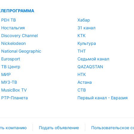
ЕЛЕПРОГРАММА
РЕН ТВ
Хабар
Ностальгия
31 канал
Discovery Channel
КТК
Nickelodeon
Культура
National Geographic
ТНТ
Eurosport
Седьмой канал
ТВ Центр
QAZAQSTAN
МИР
НТК
МУЗ-ТВ
Астана
MusicBox TV
СТВ
РТР-Планета
Первый канал - Евразия
ть компанию
Подать объявление
Пользовательское с