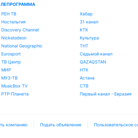
ЕЛЕПРОГРАММА
РЕН ТВ
Хабар
Ностальгия
31 канал
Discovery Channel
КТК
Nickelodeon
Культура
National Geographic
ТНТ
Eurosport
Седьмой канал
ТВ Центр
QAZAQSTAN
МИР
НТК
МУЗ-ТВ
Астана
MusicBox TV
СТВ
РТР-Планета
Первый канал - Евразия
ть компанию
Подать объявление
Пользовательское с