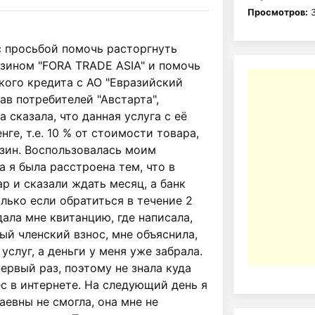
Просмотров:
3
с просьбой помочь расторгнуть 
зином "FORA TRADE ASIA" и помочь 
кого кредита с АО "Евразийский 
ав потребителей "Австарта", 
сказала, что данная услуга с её 
ге, т.е. 10 % от стоимости товара, 
зин. Воспользовалась моим 
 я была расстроена тем, что в 
р и сказали ждать месяц, а банк 
ько если обратиться в течение 2 
ала мне квитанцию, где написала, 
ый членский взнос, мне объяснила, 
слуг, а деньги у меня уже забрала. 
ервый раз, поэтому не знала куда 
с в интернете. На следующий день я 
вны не смогла, она мне не 