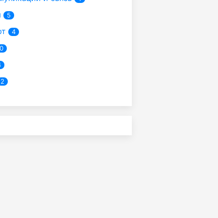
я
5
рт
4
0
4
2