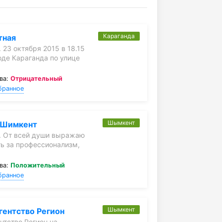
Караганда
тная
 23 октября 2015 в 18.15
оде Караганда по улице
ва:
Отрицательный
бранное
Шымкент
. Шимкент
. От всей души выражаю
ь за профессионализм,
ва:
Положительный
бранное
Шымкент
гентство Регион
нтство Регион на