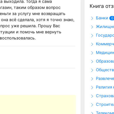
а выходила. Тогда я сама 
Книга от
агазин, таким образом вопрос 
ньги за услугу мне возвращать 
Банки
0
 она всё сделала, хотя я точно знаю, 
вопрос уже решила. Прошу Вас 
Жилищно
туации и помочь мне вернуть 
Государс
 воспользовалась.
Коммерч
Медицин
Образов
Обществ
Развлеч
Религия
Страхов
Строител
Телекомм