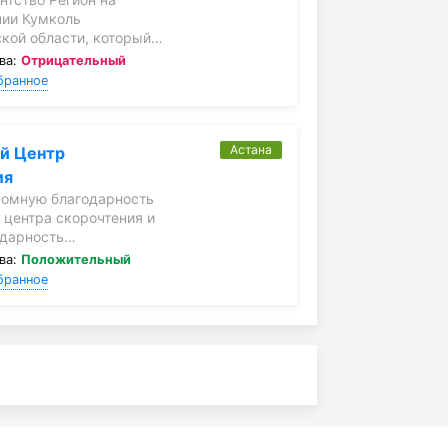
ии Кумколь
кой области, который…
ва:
Отрицательный
бранное
Астана
й Центр
ия
омную благодарность
 центра скорочтения и
одарность…
ва:
Положительный
бранное