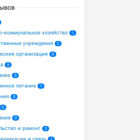
зывов
-коммунальное хозяйство
1
твенные учреждения
2
еские организации
0
а
8
ание
3
енное питание
1
ения
0
0
ание
0
ьство и ремонт
0
уникации и связь
1