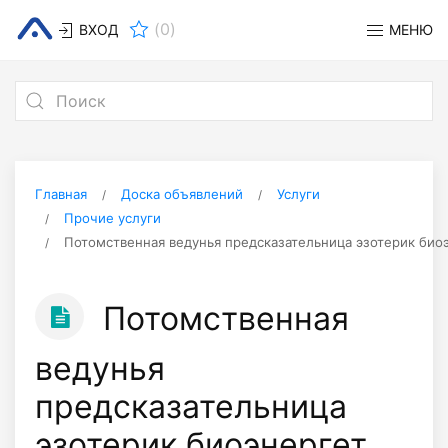
(
0
)
ВХОД
МЕНЮ
Главная
Доска объявлений
Услуги
Прочие услуги
Потомственная ведунья предсказательница эзотерик био
Потомственная
ведунья
предсказательница
эзотерик биоэнергет