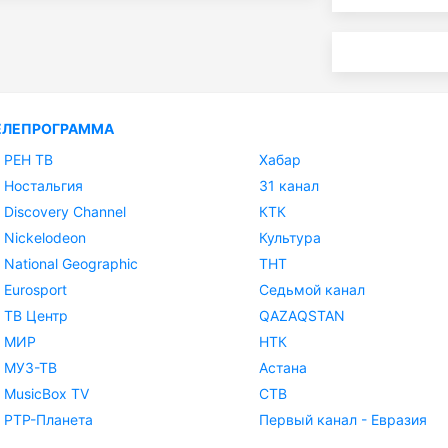
ЕЛЕПРОГРАММА
РЕН ТВ
Хабар
Ностальгия
31 канал
Discovery Channel
КТК
Nickelodeon
Культура
National Geographic
ТНТ
Eurosport
Седьмой канал
ТВ Центр
QAZAQSTAN
МИР
НТК
МУЗ-ТВ
Астана
MusicBox TV
СТВ
РТР-Планета
Первый канал - Евразия