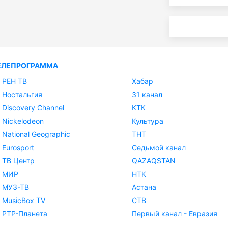
ЕЛЕПРОГРАММА
РЕН ТВ
Хабар
Ностальгия
31 канал
Discovery Channel
КТК
Nickelodeon
Культура
National Geographic
ТНТ
Eurosport
Седьмой канал
ТВ Центр
QAZAQSTAN
МИР
НТК
МУЗ-ТВ
Астана
MusicBox TV
СТВ
РТР-Планета
Первый канал - Евразия