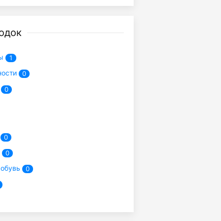
одок
ты
1
ности
0
е
0
ы
0
т
0
 обувь
0