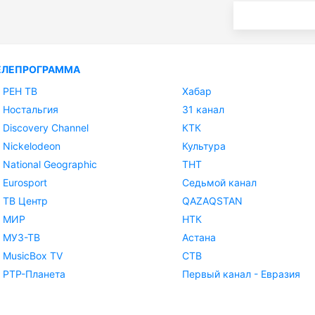
ЕЛЕПРОГРАММА
РЕН ТВ
Хабар
Ностальгия
31 канал
Discovery Channel
КТК
Nickelodeon
Культура
National Geographic
ТНТ
Eurosport
Седьмой канал
ТВ Центр
QAZAQSTAN
МИР
НТК
МУЗ-ТВ
Астана
MusicBox TV
СТВ
РТР-Планета
Первый канал - Евразия