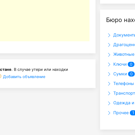
Бюро нах
Докумен
Драгоцен
Животны
Ключи
0
хстане
. В случае утери или находки
Сумки
0
Добавить объявление
Телефон
Транспор
Одежда и
Прочее
1