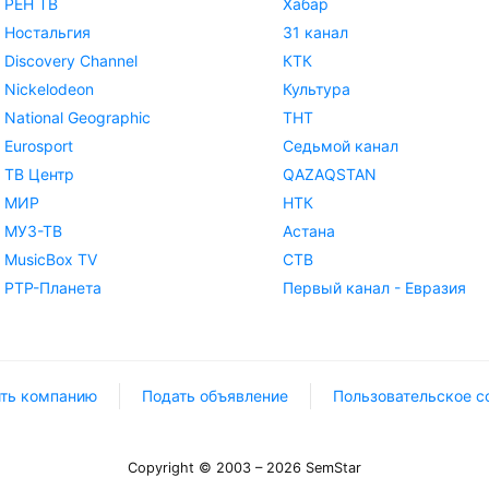
РЕН ТВ
Хабар
Ностальгия
31 канал
Discovery Channel
КТК
Nickelodeon
Культура
National Geographic
ТНТ
Eurosport
Седьмой канал
ТВ Центр
QAZAQSTAN
МИР
НТК
МУЗ-ТВ
Астана
MusicBox TV
СТВ
РТР-Планета
Первый канал - Евразия
ть компанию
Подать объявление
Пользовательское с
Copyright © 2003 – 2026 SemStar