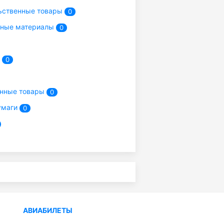
ьственные товары
0
ьные материалы
0
т
0
енные товары
0
умаги
0
АВИАБИЛЕТЫ