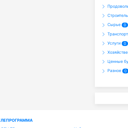
Продовол
Строител
Сырье
0
Транспор
Услуги
0
Хозяйств
Ценные б
Разное
0
ЕЛЕПРОГРАММА