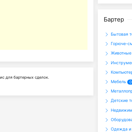
Бартер
Бытовая т
Горюче-с
Животные 
Инструме
Компьютер
ис для бартерных сделок.
Мебель
0
Металлоп
Детские 
Недвижим
Оборудова
Одежда и