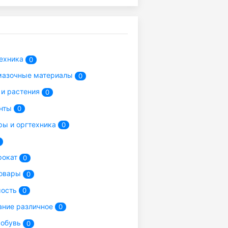
ехника
0
мазочные материалы
0
и растения
0
нты
0
ы и оргтехника
0
рокат
0
товары
0
ость
0
ние различное
0
 обувь
0