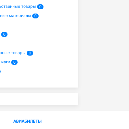
ьственные товары
0
ьные материалы
0
т
0
енные товары
0
умаги
0
АВИАБИЛЕТЫ