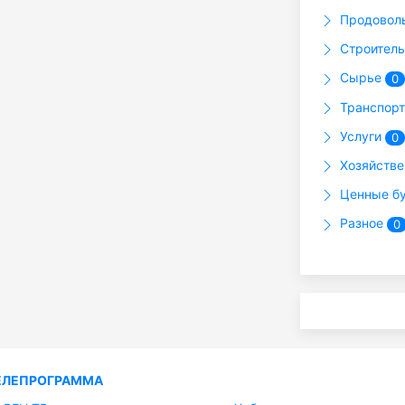
Продовол
Строител
Сырье
0
Транспор
Услуги
0
Хозяйств
Ценные б
Разное
0
ЕЛЕПРОГРАММА