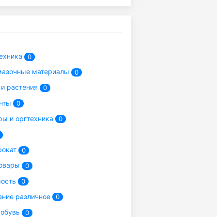
ехника
0
мазочные материалы
0
и растения
0
нты
0
ы и оргтехника
0
рокат
0
товары
0
ость
0
ние различное
0
 обувь
0