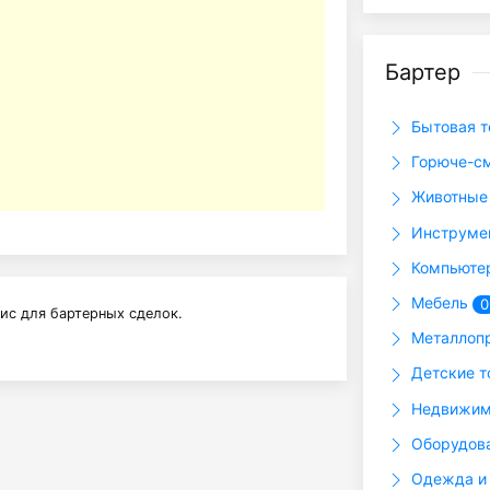
Бартер
Бытовая т
Горюче-с
Животные 
Инструме
Компьютер
Мебель
0
ис для бартерных сделок.
Металлоп
Детские 
Недвижим
Оборудова
Одежда и