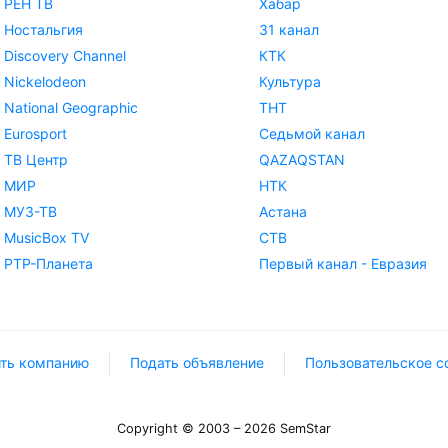
РЕН ТВ
Хабар
Ностальгия
31 канал
Discovery Channel
КТК
Nickelodeon
Культура
National Geographic
ТНТ
Eurosport
Седьмой канал
ТВ Центр
QAZAQSTAN
МИР
НТК
МУЗ-ТВ
Астана
MusicBox TV
СТВ
РТР-Планета
Первый канал - Евразия
ть компанию
Подать объявление
Пользовательское с
Copyright © 2003 – 2026 SemStar