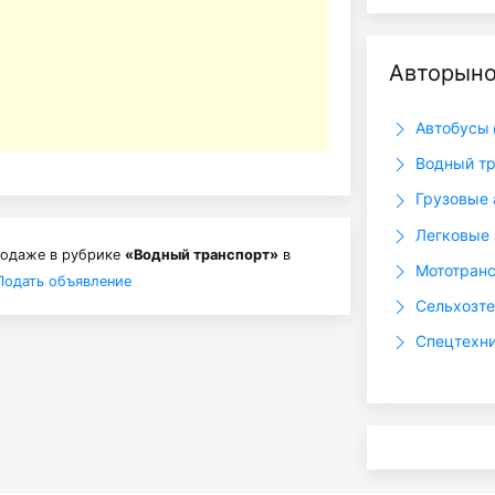
Авторын
Автобусы
Водный т
Грузовые 
Легковые
родаже в рубрике
«Водный транспорт»
в
Мототран
Подать объявление
Сельхозт
Спецтехн