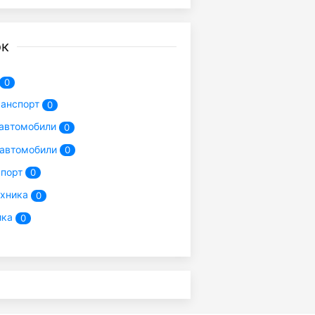
ок
0
ранспорт
0
автомобили
0
 автомобили
0
спорт
0
ехника
0
ика
0