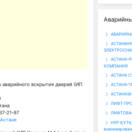
Аварийн
АВАРИЙНА
АСТАНИН
ЭЛЕКТРОСНАБ
АСТАНА-Р
КОМПАНИЯ
АСТАНА СУ
 аварийного вскрытия дверей (ИП
АСТАНА-Т
АСТАНАЭ
9
ЛИФТ-ПРО
стана
 37-21-97
ЛИФТОВАЯ
 Астане
НҰР ҚҰТҚ
военизирован