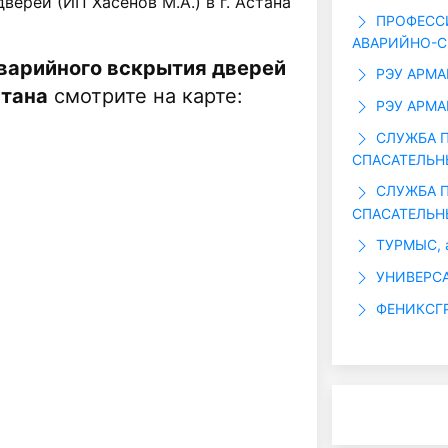
ерей (ИП Хасенов М.А.) в г. Астана
ПРОФЕСС
АВАРИЙНО-С
варийного вскрытия дверей
РЭУ АРМА
стана
смотрите на карте:
РЭУ АРМАН
СЛУЖБА П
СПАСАТЕЛЬН
СЛУЖБА П
СПАСАТЕЛЬН
ТУРМЫС, а
УНИВЕРСАЛ
ФЕНИКСГР