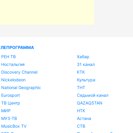
ЕЛЕПРОГРАММА
РЕН ТВ
Хабар
Ностальгия
31 канал
Discovery Channel
КТК
Nickelodeon
Культура
National Geographic
ТНТ
Eurosport
Седьмой канал
ТВ Центр
QAZAQSTAN
МИР
НТК
МУЗ-ТВ
Астана
MusicBox TV
СТВ