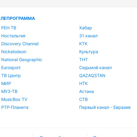
ЕЛЕПРОГРАММА
РЕН ТВ
Хабар
Ностальгия
31 канал
Discovery Channel
КТК
Nickelodeon
Культура
National Geographic
ТНТ
Eurosport
Седьмой канал
ТВ Центр
QAZAQSTAN
МИР
НТК
МУЗ-ТВ
Астана
MusicBox TV
СТВ
РТР-Планета
Первый канал - Евразия