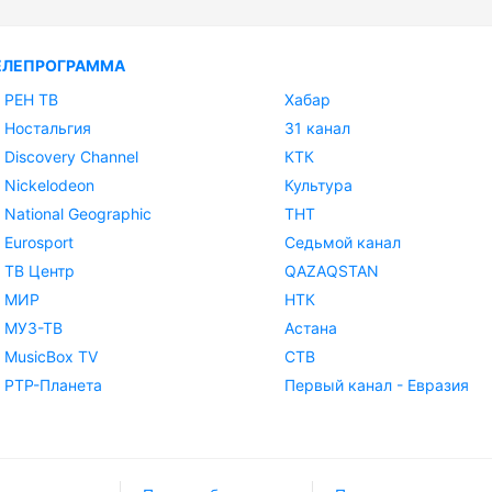
ЕЛЕПРОГРАММА
РЕН ТВ
Хабар
Ностальгия
31 канал
Discovery Channel
КТК
Nickelodeon
Культура
National Geographic
ТНТ
Eurosport
Седьмой канал
ТВ Центр
QAZAQSTAN
МИР
НТК
МУЗ-ТВ
Астана
MusicBox TV
СТВ
РТР-Планета
Первый канал - Евразия