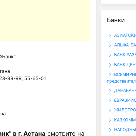
Банки
АЗИАТСКИ
АЛЬФА-БАН
БАНК РАЗ
ФБанк"
БАНК ЦЕН
стана
ВСЕМИРНЫ
 23-99-99, 55-65-01
представител
ДАНАБАНК
ЕВРАЗИЙС
ЖИЛСТРОЙ
ана
КАЗКОММЕ
НАРОДНЫЙ
нк" в г. Астана
смотрите на