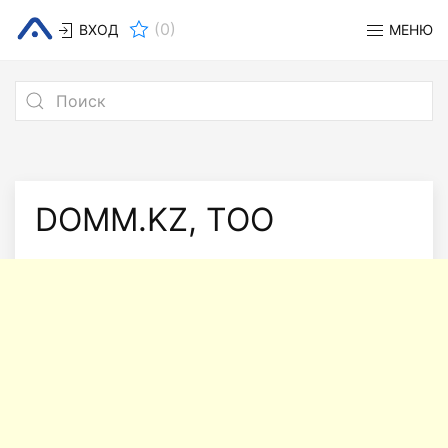
(
0
)
ВХОД
МЕНЮ
DOMM.KZ, ТОО