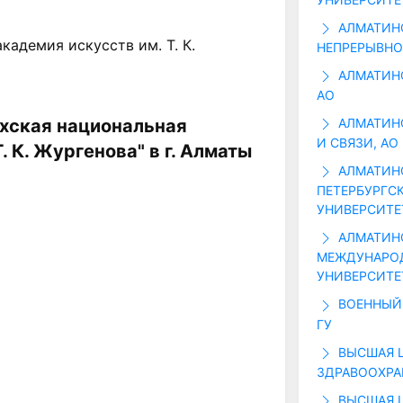
АЛМАТИН
кадемия искусств им. Т. К.
НЕПРЕРЫВНО
АЛМАТИНС
АО
АЛМАТИНС
ахская национальная
И СВЯЗИ, АО
. К. Жургенова" в г. Алматы
АЛМАТИНС
ПЕТЕРБУРГС
УНИВЕРСИТЕ
АЛМАТИН
МЕЖДУНАРОД
УНИВЕРСИТЕТА
ВОЕННЫЙ 
ГУ
ВЫСШАЯ 
ЗДРАВООХРА
ВЫСШАЯ 