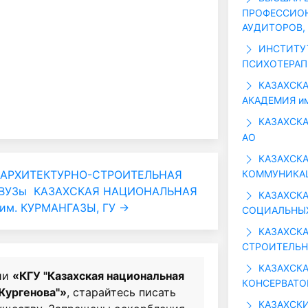
ПРОФЕССИОН
АУДИТОРОВ,
ИНСТИТУ
ПСИХОТЕРАП
КАЗАХСК
АКАДЕМИЯ им
КАЗАХСКА
АО
КАЗАХСКА
КОММУНИКАЦ
 АРХИТЕКТУРНО-СТРОИТЕЛЬНАЯ
ВУЗы
КАЗАХСКАЯ НАЦИОНАЛЬНАЯ
КАЗАХСКА
им. КУРМАНГАЗЫ, ГУ →
СОЦИАЛЬНЫХ
КАЗАХСКА
СТРОИТЕЛЬНА
КАЗАХСКА
ии
«КГУ "Казахская национальная
КОНСЕРВАТОР
 Жургенова"»
, старайтесь писать
КАЗАХСК