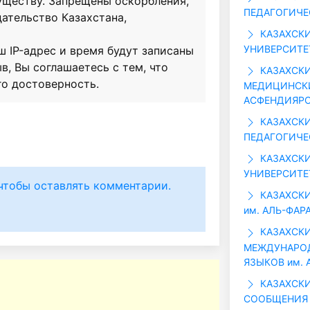
существу. Запрещены оскорбления,
ПЕДАГОГИЧЕ
ательство Казахстана,
КАЗАХСК
УНИВЕРСИТЕТ
ш IP-адрес и время будут записаны
в, Вы соглашаетесь с тем, что
КАЗАХСК
го достоверность.
МЕДИЦИНСКИЙ
АСФЕНДИЯРО
КАЗАХСК
ПЕДАГОГИЧЕС
КАЗАХСК
УНИВЕРСИТЕТ 
чтобы оставлять комментарии.
КАЗАХСК
им. АЛЬ-ФАР
КАЗАХСКИ
МЕЖДУНАРО
ЯЗЫКОВ им. 
КАЗАХСКИ
СООБЩЕНИЯ (