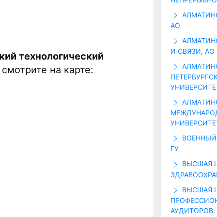
АЛМАТИНС
АО
АЛМАТИНС
И СВЯЗИ, АО
кий технологический
АЛМАТИНС
смотрите на карте:
ПЕТЕРБУРГС
УНИВЕРСИТЕ
АЛМАТИН
МЕЖДУНАРОД
УНИВЕРСИТЕТА
ВОЕННЫЙ 
ГУ
ВЫСШАЯ 
ЗДРАВООХРА
ВЫСШАЯ 
ПРОФЕССИОН
АУДИТОРОВ,