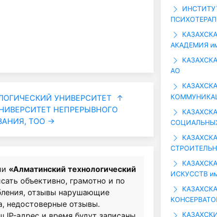
ИНСТИТУ
ПСИХОТЕРАП
КАЗАХСК
АКАДЕМИЯ им
КАЗАХСКА
АО
КАЗАХСКА
КОММУНИКАЦ
ЛОГИЧЕСКИЙ УНИВЕРСИТЕТ
↑
НИВЕРСИТЕТ НЕПРЕРЫВНОГО
КАЗАХСКА
ВАНИЯ, ТОО →
СОЦИАЛЬНЫХ
КАЗАХСКА
СТРОИТЕЛЬНА
КАЗАХСКА
ии
«Алматинский технологический
ИСКУССТВ им.
исать объективно, грамотно и по
КАЗАХСКА
бления, отзывы нарушающие
КОНСЕРВАТОР
а, недостоверные отзывы.
КАЗАХСК
ш IP-адрес и время будут записаны