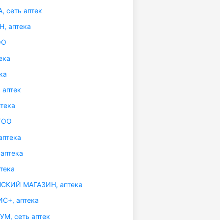
 сеть аптек
, аптека
ОО
ека
ка
 аптек
тека
ТОО
аптека
аптека
тека
КИЙ МАГАЗИН, аптека
С+, аптека
М, сеть аптек