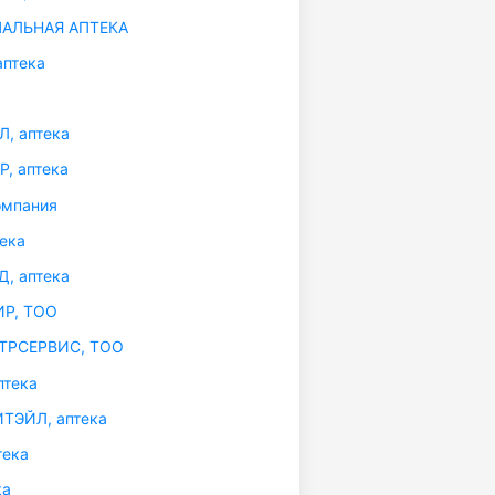
АЛЬНАЯ АПТЕКА
птека
, аптека
, аптека
омпания
ека
, аптека
Р, ТОО
РСЕРВИС, ТОО
птека
ТЭЙЛ, аптека
тека
ка