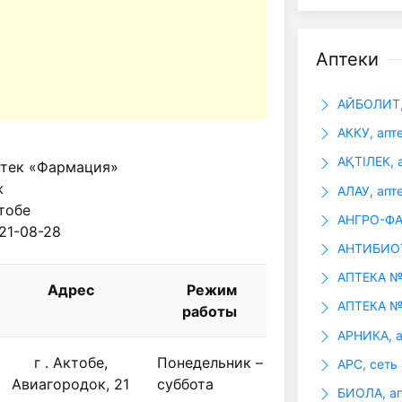
Аптеки
АЙБОЛИТ,
АККУ, апт
АҚТІЛЕК, 
птек «Фармация»
ж
АЛАУ, апт
ктобе
АНГРО-ФАР
 21-08-28
АНТИБИОТ
АПТЕКА №
Адрес
Режим
АПТЕКА №
работы
АРНИКА, а
г . Актобе,
Понедельник –
АРС, сеть 
Авиагородок, 21
суббота
БИОЛА, ап