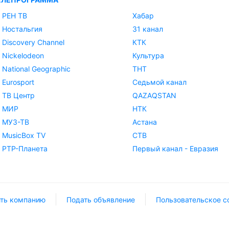
РЕН ТВ
Хабар
Ностальгия
31 канал
Discovery Channel
КТК
Nickelodeon
Культура
National Geographic
ТНТ
Eurosport
Седьмой канал
ТВ Центр
QAZAQSTAN
МИР
НТК
МУЗ-ТВ
Астана
MusicBox TV
СТВ
РТР-Планета
Первый канал - Евразия
ть компанию
Подать объявление
Пользовательское с