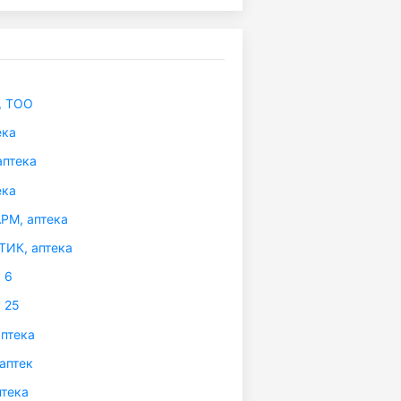
 ТОО
ека
аптека
ека
М, аптека
ИК, аптека
 6
 25
птека
аптек
тека