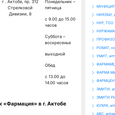
г . Актобе, пр. 312
Понедельник –
МУНИЦИП
Стрелковой
пятница
Дивизии, 8
НИЯЗБИ, а
с 9.00 до 15.00
НУР, ТОО
часов
НУРЖАМАЛ
Суббота –
ПРОФИЗОР
воскресенье
РОМАТ, к
выходной
УМИТ, апт
ФАРМАМЕД
Обед
ФАРМА МИ
с 13.00 до
ФАРМЦЕНТ
14.00 часов
ЭМИТИ, а
ЭМИТИ РИ
к «Фармация» в г. Актобе
ЮЛИЯ, ап
ABC, апте