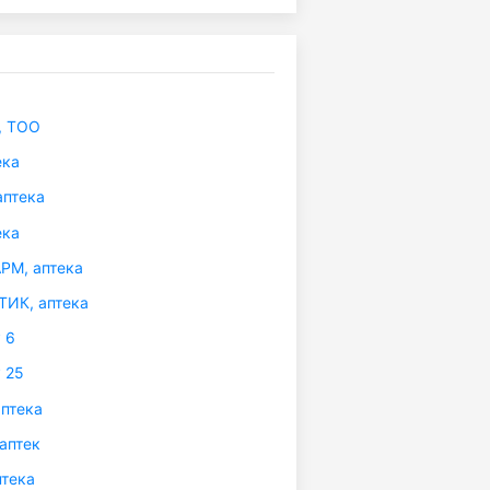
 ТОО
ека
аптека
ека
М, аптека
ИК, аптека
 6
 25
птека
аптек
тека