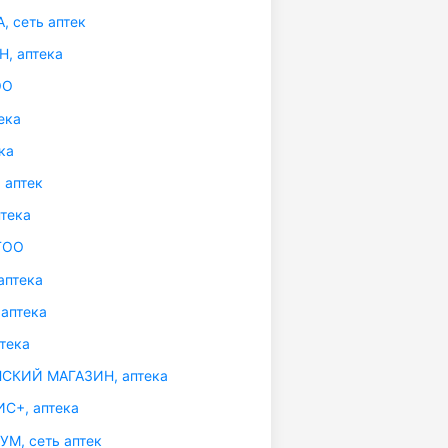
 сеть аптек
, аптека
ОО
ека
ка
 аптек
тека
ТОО
аптека
аптека
тека
КИЙ МАГАЗИН, аптека
С+, аптека
М, сеть аптек