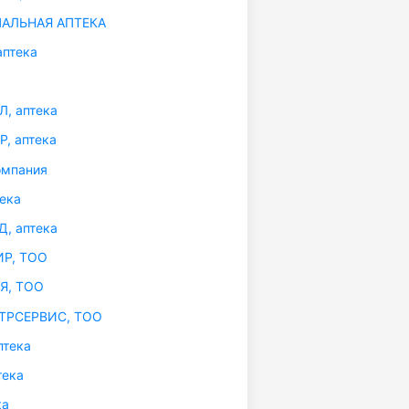
АЛЬНАЯ АПТЕКА
птека
, аптека
, аптека
омпания
ека
, аптека
Р, ТОО
Я, ТОО
РСЕРВИС, ТОО
птека
тека
ка