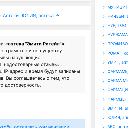
МУНИЦИП
 Аптеки
ЮЛИЯ, аптека →
НИЯЗБИ, а
НУР, ТОО
НУРЖАМАЛ
ии
«аптека "Эмити Ритейл"»
,
ПРОФИЗОР
о, грамотно и по существу.
РОМАТ, к
зывы нарушающие
УМИТ, апт
а, недостоверные отзывы.
ш IP-адрес и время будут записаны
ФАРМАМЕД
в, Вы соглашаетесь с тем, что
ФАРМА МИ
го достоверность.
ФАРМАЦИ
ФАРМЦЕНТ
ЭМИТИ, а
ЮЛИЯ, ап
чтобы оставлять комментарии.
ABC, апте