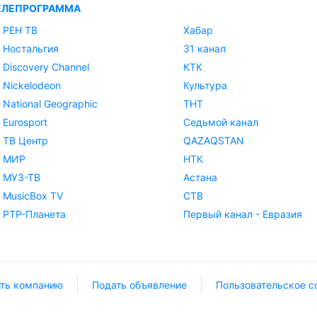
ЕЛЕПРОГРАММА
РЕН ТВ
Хабар
Ностальгия
31 канал
Discovery Channel
КТК
Nickelodeon
Культура
National Geographic
ТНТ
Eurosport
Седьмой канал
ТВ Центр
QAZAQSTAN
МИР
НТК
МУЗ-ТВ
Астана
MusicBox TV
СТВ
РТР-Планета
Первый канал - Евразия
ть компанию
Подать объявление
Пользовательское с