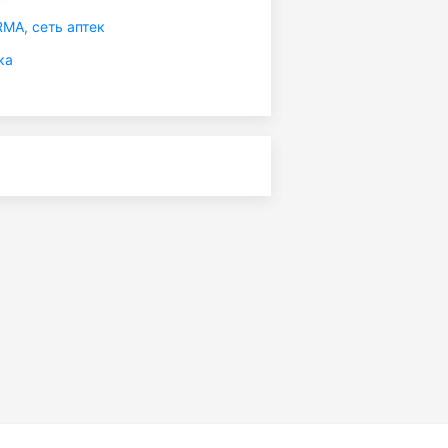
A, сеть аптек
ка