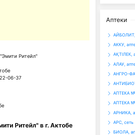
Аптеки
АЙБОЛИТ,
АККУ, апт
АҚТІЛЕК, 
"Эмити Ритейл"
АЛАУ, апт
ктобе
АНГРО-ФАР
 22-06-37
АНТИБИОТ
АПТЕКА №
АПТЕКА №
бе
АРНИКА, а
АРС, сеть 
мити Ритейл" в г. Актобе
БИОЛА, ап