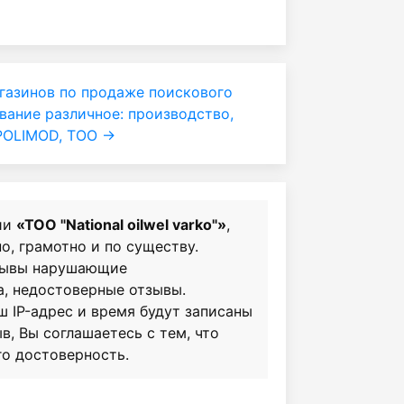
газинов по продаже поискового
ание различное: производство,
POLIMOD, ТОО →
ии
«ТОО "National oilwel varko"»
,
о, грамотно и по существу.
зывы нарушающие
а, недостоверные отзывы.
ш IP-адрес и время будут записаны
в, Вы соглашаетесь с тем, что
го достоверность.