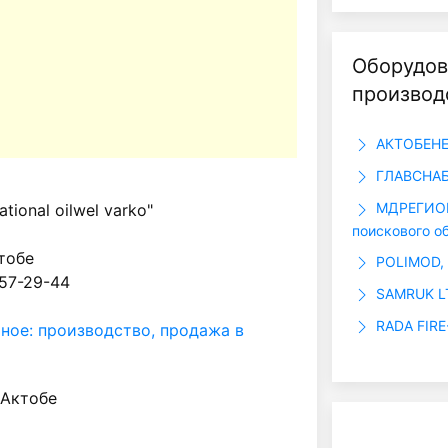
Оборудов
производ
АКТОБЕНЕ
ГЛАВСНАБ
МДРЕГИОН.
tional oilwel varko"
поискового о
ктобе
POLIMOD,
 57-29-44
SAMRUK L
RADA FIRE
ное: производство, продажа в
. Актобе