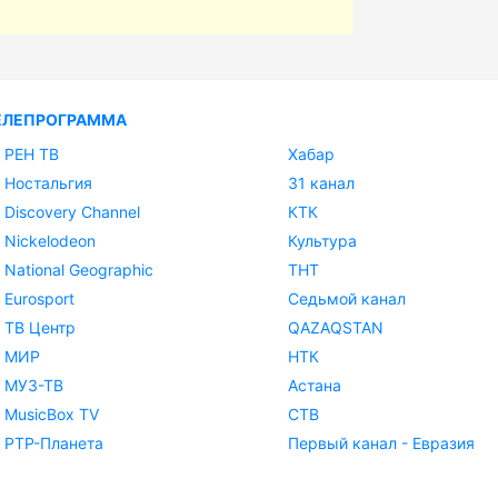
ЕЛЕПРОГРАММА
РЕН ТВ
Хабар
Ностальгия
31 канал
Discovery Channel
КТК
Nickelodeon
Культура
National Geographic
ТНТ
Eurosport
Седьмой канал
ТВ Центр
QAZAQSTAN
МИР
НТК
МУЗ-ТВ
Астана
MusicBox TV
СТВ
РТР-Планета
Первый канал - Евразия