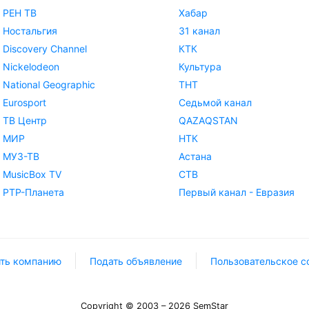
РЕН ТВ
Хабар
Ностальгия
31 канал
Discovery Channel
КТК
Nickelodeon
Культура
National Geographic
ТНТ
Eurosport
Седьмой канал
ТВ Центр
QAZAQSTAN
МИР
НТК
МУЗ-ТВ
Астана
MusicBox TV
СТВ
РТР-Планета
Первый канал - Евразия
ть компанию
Подать объявление
Пользовательское с
Copyright © 2003 – 2026 SemStar