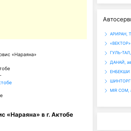
Автосерв
АРИРАН, 
«ВЕКТОР»,
ГУЛЬ-ТАЛ
рвис «Нараяна»
ДАНАЙ, ав
ктобе
ЕНБЕКШИ 
-
ШИНТОРГ
ктобе
MIR COM, 
бе
с «Нараяна» в г. Актобе