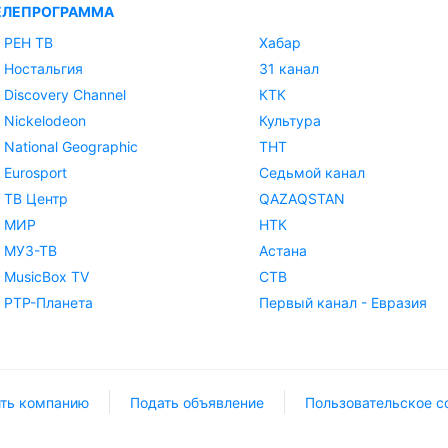
ЕЛЕПРОГРАММА
РЕН ТВ
Хабар
Ностальгия
31 канал
Discovery Channel
КТК
Nickelodeon
Культура
National Geographic
ТНТ
Eurosport
Седьмой канал
ТВ Центр
QAZAQSTAN
МИР
НТК
МУЗ-ТВ
Астана
MusicBox TV
СТВ
РТР-Планета
Первый канал - Евразия
ть компанию
Подать объявление
Пользовательское с