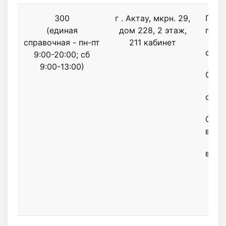
300
г . Актау, мкрн. 29,
Поне
(единая
дом 228, 2 этаж,
пятн
справочная - пн-пт
211 кабинет
с 9.0
9:00-20:00; сб
9:00-13:00)
Обед
с 13.
Субб
воск
выхо