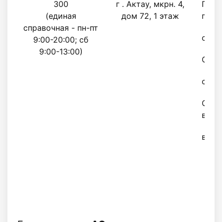
300
г . Актау, мкрн. 4,
Поне
(единая
дом 72, 1 этаж
пятн
справочная - пн-пт
с 9.0
9:00-20:00; сб
9:00-13:00)
Обед
с 12.
Субб
воск
выхо