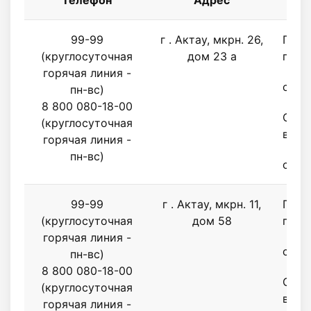
Телефон
Адрес
Р
99-99
г . Актау, мкрн. 26,
Поне
(круглосуточная
дом 23 а
пятн
горячая линия -
с 9.0
пн-вс)
8 800 080-18-00
Субб
(круглосуточная
воск
горячая линия -
пн-вс)
с 9.0
99-99
г . Актау, мкрн. 11,
Поне
(круглосуточная
дом 58
пятн
горячая линия -
с 9.0
пн-вс)
8 800 080-18-00
Субб
(круглосуточная
воск
горячая линия -