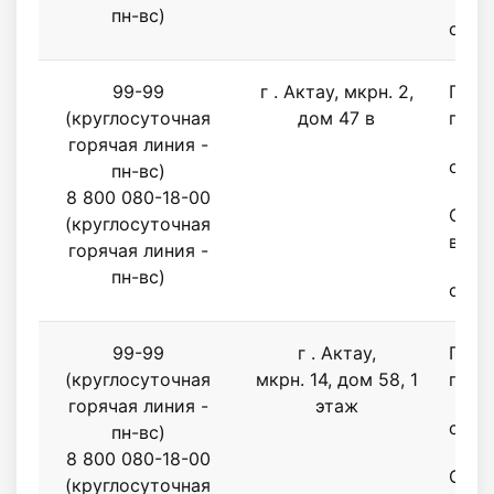
пн-вс)
с 9.0
99-99
г . Актау, мкрн. 2,
Поне
(круглосуточная
дом 47 в
пятн
горячая линия -
с 9.0
пн-вс)
8 800 080-18-00
Субб
(круглосуточная
воск
горячая линия -
пн-вс)
с 9.0
99-99
г . Актау,
Поне
(круглосуточная
мкрн. 14, дом 58, 1
пятн
горячая линия -
этаж
с 9.0
пн-вс)
8 800 080-18-00
Субб
(круглосуточная