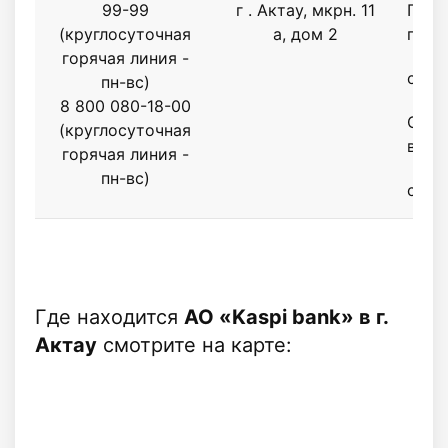
99-99
г . Актау, мкрн. 11
Поне
(круглосуточная
а, дом 2
пятн
горячая линия -
с 9.0
пн-вс)
8 800 080-18-00
Субб
(круглосуточная
воск
горячая линия -
пн-вс)
с 9.0
Где находится
АО «Kaspi bank» в г.
Актау
смотрите на карте: