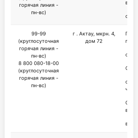
воск
горячая линия -
пн-вс)
с 9.0
99-99
г . Актау, мкрн. 4,
Поне
(круглосуточная
дом 72
пятн
горячая линия -
с 9.0
пн-вс)
8 800 080-18-00
Обед
(круглосуточная
горячая линия -
с 13.
пн-вс)
часо
Субб
воск
выхо